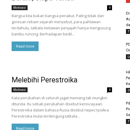
Motivasi
0
Dr
Bangsa kita bukan bangsa penakut. Paling tidak dari
Ad
goresan rekam sejarah menyebut, para pahlawan
da
terdahulu, tatkala melawan penjajah hanya mengusung
T
bambu runcing. Berhadapan bedil...
PD
Read more
Ci
L
Hi
Pe
Melebihi Perestroika
Ke
Motivasi
0
O
Kata perubahan di seluruh jagat memang tak mungkin
Pd
ditunda. Itu sebab perubahan disebut keniscayaan.
Pr
Perestroika dalam bahasa Rusia disebut перестройка.
Se
Perestroika mulai terdengung tatkala...
T
Read more