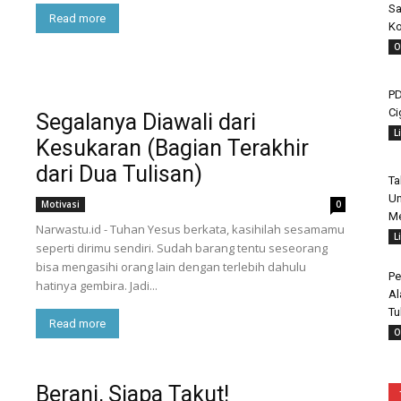
Sa
Read more
Ko
O
PD
Ci
Segalanya Diawali dari
L
Kesukaran (Bagian Terakhir
dari Dua Tulisan)
Ta
Un
Motivasi
0
Me
Narwastu.id - Tuhan Yesus berkata, kasihilah sesamamu
L
seperti dirimu sendiri. Sudah barang tentu seseorang
bisa mengasihi orang lain dengan terlebih dahulu
Pe
hatinya gembira. Jadi...
Al
Tu
Read more
O
Berani, Siapa Takut!