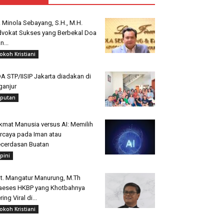
. Minola Sebayang, S.H., M.H.
vokat Sukses yang Berbekal Doa
n...
okoh Kristiani
A STP/IISIP Jakarta diadakan di
ganjur
iputan
kmat Manusia versus AI: Memilih
rcaya pada Iman atau
cerdasan Buatan
pini
t. Mangatur Manurung, M.Th
aeses HKBP yang Khotbahnya
ring Viral di...
okoh Kristiani