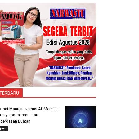
TERBARU
kmat Manusia versus AI: Memilih
rcaya pada Iman atau
cerdasan Buatan
pini