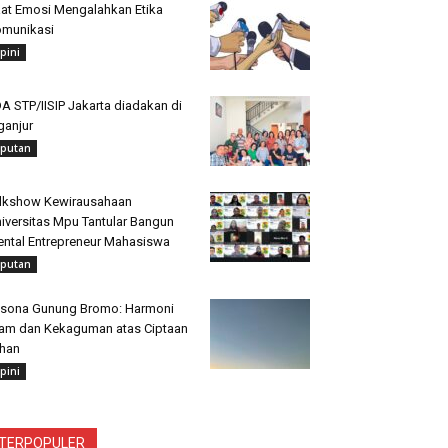
at Emosi Mengalahkan Etika
munikasi
pini
A STP/IISIP Jakarta diadakan di
ganjur
iputan
lkshow Kewirausahaan
iversitas Mpu Tantular Bangun
ntal Entrepreneur Mahasiswa
iputan
sona Gunung Bromo: Harmoni
am dan Kekaguman atas Ciptaan
han
pini
TERPOPULER