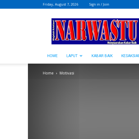
Friday, August 7, 2026
Sign in / Join
NARWASTU.ID
HOME
LAPUT
KABAR BAIK
KESAKSIA
Home
Motivasi