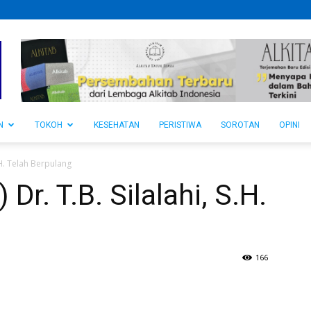
N
TOKOH
KESEHATAN
PERISTIWA
SOROTAN
OPINI
S.H. Telah Berpulang
 Dr. T.B. Silalahi, S.H.
166