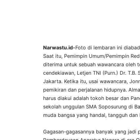
Narwastu.id-
Foto di lembaran ini diaba
Saat itu, Pemimpin Umum/Pemimpin Reda
diterima untuk sebuah wawancara oleh t
cendekiawan, Letjen TNI (Purn.) Dr. T.B. 
Jakarta. Ketika itu, usai wawancara, Jon
pemikiran dan perjalanan hidupnya. Al
harus diakui adalah tokoh besar dan Panc
sekolah unggulan SMA Soposurung di Bal
muda bangsa yang handal, tangguh dan b
Gagasan-gagasannya banyak yang jadi pe
Pemberdayaan Aparatur Negara di era Or