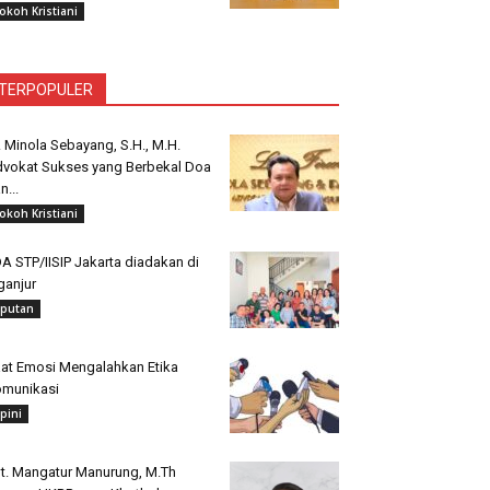
okoh Kristiani
TERPOPULER
. Minola Sebayang, S.H., M.H.
vokat Sukses yang Berbekal Doa
n...
okoh Kristiani
A STP/IISIP Jakarta diadakan di
ganjur
iputan
at Emosi Mengalahkan Etika
munikasi
pini
t. Mangatur Manurung, M.Th