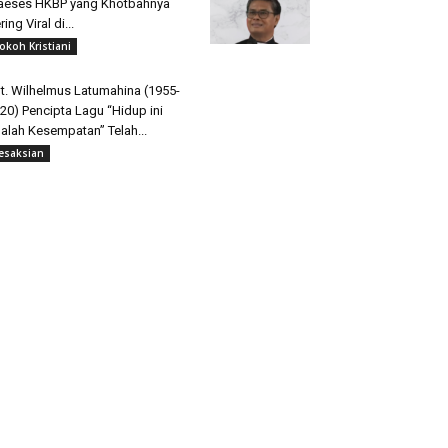
aeses HKBP yang Khotbahnya
ring Viral di...
okoh Kristiani
t. Wilhelmus Latumahina (1955-
20) Pencipta Lagu “Hidup ini
alah Kesempatan” Telah...
esaksian