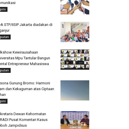
munikasi
pini
A STP/IISIP Jakarta diadakan di
ganjur
iputan
lkshow Kewirausahaan
iversitas Mpu Tantular Bangun
ntal Entrepreneur Mahasiswa
iputan
sona Gunung Bromo: Harmoni
am dan Kekaguman atas Ciptaan
han
pini
kretaris Dewan Kehormatan
RADI Pusat Komentari Kasus
eboh Jampidsus