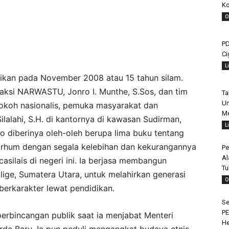
Ko
O
PD
Ci
L
dikan pada November 2008 atau 15 tahun silam.
ksi NARWASTU, Jonro I. Munthe, S.Sos, dan tim
Ta
Un
okoh nasionalis, pemuka masyarakat dan
Me
Silalahi, S.H. di kantornya di kawasan Sudirman,
L
ro diberinya oleh-oleh berupa lima buku tentang
marhum dengan segala kelebihan dan kekurangannya
Pe
Al
asilais di negeri ini. Ia berjasa membangun
Tu
ige, Sumatera Utara, untuk melahirkan generasi
O
erkarakter lewat pendidikan.
Se
PE
rbincangan publik saat ia menjabat Menteri
H
de Baru. Ia pun peduli mengangkat budaya etnis