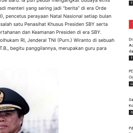
T
adi menteri yang sering jadi “berita” di era Orde
NI), pencetus perayaan Natal Nasional setiap bulan
salah satu Penasihat Khusus Presiden SBY serta
tahanan dan Keamanan Presiden di era SBY.
hukam RI, Jenderal TNI (Purn.) Wiranto di sebuah
Dr
Ad
 T.B., begitu panggilannya, merupakan guru para
da
T
PD
Ci
L
Sa
Ko
O
Pd