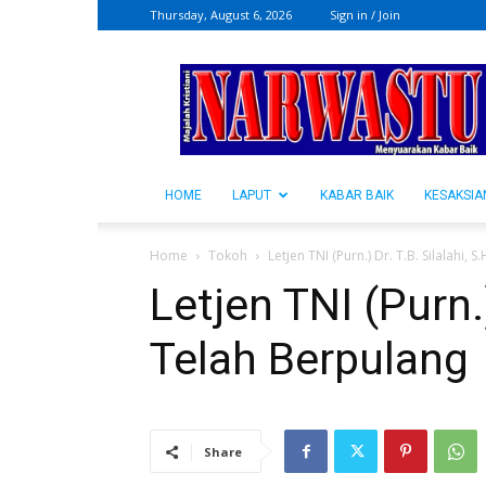
Thursday, August 6, 2026
Sign in / Join
NARWASTU.ID
HOME
LAPUT
KABAR BAIK
KESAKSIA
Home
Tokoh
Letjen TNI (Purn.) Dr. T.B. Silalahi, 
Letjen TNI (Purn.)
Telah Berpulang
Share