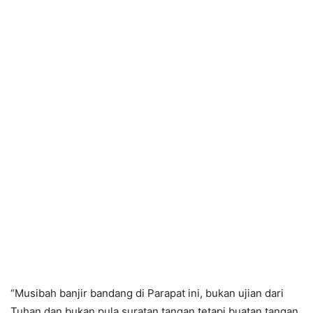
“Musibah banjir bandang di Parapat ini, bukan ujian dari
Tuhan dan bukan pula suratan tangan tetapi buatan tangan