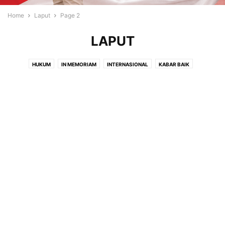
Home
Laput
Page 2
LAPUT
HUKUM
IN MEMORIAM
INTERNASIONAL
KABAR BAIK
KASIH KARUNIA
KELUARGA
KESAKSIAN
KESEHATAN
LAPUT
LIPUTAN
MOTIVASI
NASIONAL
OPINI
PENDIDIKAN
PERISTIWA
RENUNGAN
RESENSI
SOROTAN
TOKOH
TOKOH KRISTIANI
TOKOH MASYARAKAT
USAHA
VIDEO