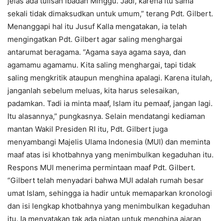
jelas ada tulisan ibadah Minggu. Jadi, karena itu sama
sekali tidak dimaksudkan untuk umum,” terang Pdt. Gilbert.
Menanggapi hal itu Jusuf Kalla mengatakan, ia telah
mengingatkan Pdt. Gilbert agar saling menghargai
antarumat beragama. “Agama saya agama saya, dan
agamamu agamamu. Kita saling menghargai, tapi tidak
saling mengkritik ataupun menghina apalagi. Karena itulah,
janganlah sebelum meluas, kita harus selesaikan,
padamkan. Tadi ia minta maaf, Islam itu pemaaf, jangan lagi.
Itu alasannya,” pungkasnya. Selain mendatangi kediaman
mantan Wakil Presiden RI itu, Pdt. Gilbert juga
menyambangi Majelis Ulama Indonesia (MUI) dan meminta
maaf atas isi khotbahnya yang menimbulkan kegaduhan itu.
Respons MUI menerima permintaan maaf Pdt. Gilbert.
“Gilbert telah menyadari bahwa MUI adalah rumah besar
umat Islam, sehingga ia hadir untuk memaparkan kronologi
dan isi lengkap khotbahnya yang menimbulkan kegaduhan
itu. Ia menyatakan tak ada niatan untuk menghina ajaran