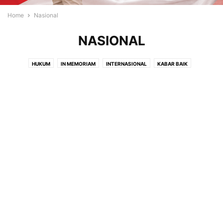
Home
Nasional
NASIONAL
HUKUM
IN MEMORIAM
INTERNASIONAL
KABAR BAIK
KASIH KARUNIA
KELUARGA
KESAKSIAN
KESEHATAN
LAPUT
LIPUTAN
MOTIVASI
NASIONAL
OPINI
PENDIDIKAN
PERISTIWA
RENUNGAN
RESENSI
SOROTAN
TOKOH
TOKOH KRISTIANI
TOKOH MASYARAKAT
USAHA
VIDEO