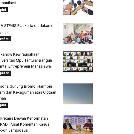
munikasi
pini
A STP/IISIP Jakarta diadakan di
ganjur
iputan
lkshow Kewirausahaan
iversitas Mpu Tantular Bangun
ntal Entrepreneur Mahasiswa
iputan
sona Gunung Bromo: Harmoni
am dan Kekaguman atas Ciptaan
han
pini
kretaris Dewan Kehormatan
RADI Pusat Komentari Kasus
eboh Jampidsus