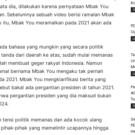
Ko
 kata dia, dilakukan karena pernyataan Mbak You
O
an. Sebelumnya sebuah video berisi ramalan Mbak
eo itu, Mbak You meramalkan pada 2021 akan ada
PD
Ci
L
 ada bahasa yang mungkin yang secara politik
 tanda dari daerah ke atas, sudah mulai memanas
Ta
Un
 telah membuat geger rakyat Indonesia. Namun
Me
 Peramal bernama Mbak You mengaku tak pernah
L
da 2021. Mbak You mengklarifikasi berita yang
ut bakal ada pergantian presiden di tahun 2021.
Pe
Al
ahwa pergantian presiden yang dia maksud bukan
Tu
024.
O
 tensi politik memanas dan ada kocok ulang
Se
PE
n pihak-pihak yang memelintir ucapannya hingga
H