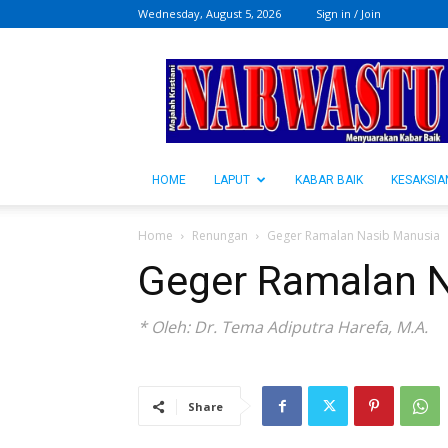
Wednesday, August 5, 2026
Sign in / Join
NARWASTU.ID
HOME
LAPUT
KABAR BAIK
KESAKSIA
Home
Renungan
Geger Ramalan Nasib Manusia
Geger Ramalan 
* Oleh: Dr. Tema Adiputra Harefa, M.A.
Share