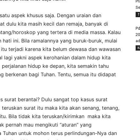
Pr
Se
T
 satu aspek khusus saja. Dengan uraian dan
saat dulu kita masih kecil dan remaja, banyak di
Pd
tang/horoskop yang tertera di media massa. Kalau
20
ati ini. Bila ramalannya yang buruk-buruk, mulai
ad
K
si itu terjadi karena kita belum dewasa dan wawasan
l lagi yakni aspek kerohanian dalam hidup kita
perjalanan hidup ke depan, kita semakin tahu
 berkenan bagi Tuhan. Tentu, semua itu didapat
s surat berantai? Dulu sangat top kasus surat
a teruskan surat itu maka kita akan senang, tenang,
tu. Bila tidak kita teruskan/kirimkan maka kita
dak pernah mau mengikuti “aturan” yang
a Tuhan untuk mohon terus perlindungan-Nya dan