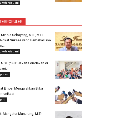
okoh Kristiani
TERPOPULER
. Minola Sebayang, S.H., M.H.
vokat Sukses yang Berbekal Doa
n...
okoh Kristiani
A STP/IISIP Jakarta diadakan di
ganjur
iputan
at Emosi Mengalahkan Etika
munikasi
pini
t. Mangatur Manurung, M.Th