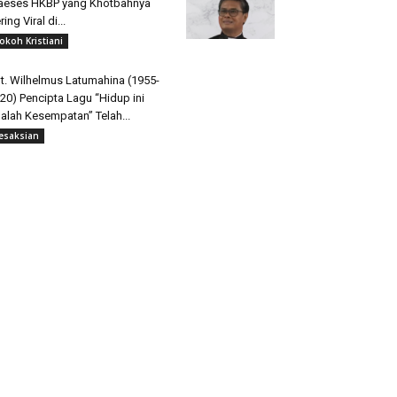
aeses HKBP yang Khotbahnya
ring Viral di...
okoh Kristiani
t. Wilhelmus Latumahina (1955-
20) Pencipta Lagu “Hidup ini
alah Kesempatan” Telah...
esaksian