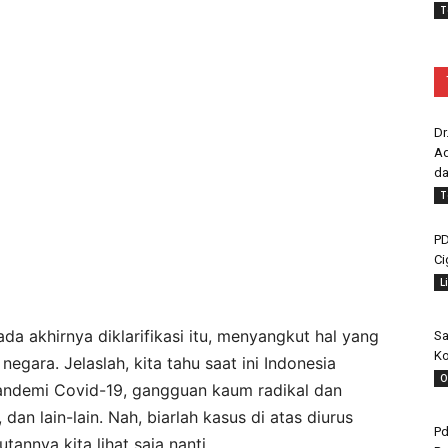
T
Dr
Ad
da
T
PD
Ci
L
 akhirnya diklarifikasi itu, menyangkut hal yang
Sa
Ko
egara. Jelaslah, kita tahu saat ini Indonesia
O
andemi Covid-19, gangguan kaum radikal dan
an lain-lain. Nah, biarlah kasus di atas diurus
Pd
tannya kita lihat saja nanti.