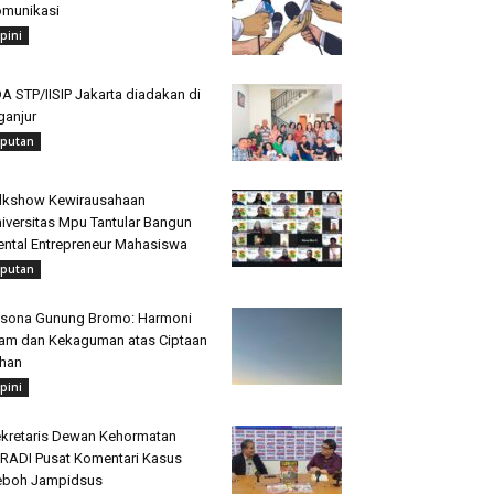
munikasi
pini
A STP/IISIP Jakarta diadakan di
ganjur
iputan
lkshow Kewirausahaan
iversitas Mpu Tantular Bangun
ntal Entrepreneur Mahasiswa
iputan
sona Gunung Bromo: Harmoni
am dan Kekaguman atas Ciptaan
han
pini
kretaris Dewan Kehormatan
RADI Pusat Komentari Kasus
eboh Jampidsus