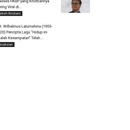
aeses HKBP yang Khotbahnya
ring Viral di...
okoh Kristiani
t. Wilhelmus Latumahina (1955-
20) Pencipta Lagu “Hidup ini
alah Kesempatan” Telah...
esaksian