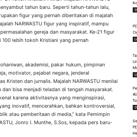
Ko
 menyambut tahun baru. Seperti tahun-tahun lalu,
O
upakan figur yang pernah diberitakan di majalah
ajalah NARWASTU figur yang inspiratif, mampu
PD
 permasalahan gereja dan masyarakat. Ke-21 figur
Ci
L
 100 lebih tokoh Kristiani yang pernah
Ta
Un
 rohaniwan, akademisi, pakar hukum, pimpinan
Me
eja, motivator, pejabat negara, jenderal
L
s Kristen dan jurnalis. Majalah NARWASTU menilai
Pe
dan bisa menjadi teladan di tengah masyarakat.
Al
kenal karena aktivitasnya yang menginspirasi,
Tu
yang inovatif, mencerahkan, bahkan kontroversial,
O
blik atau pemberitaan di media,” kata Pemimpin
Se
U, Jonro I. Munthe, S.Sos, kepada pers baru-
PE
H