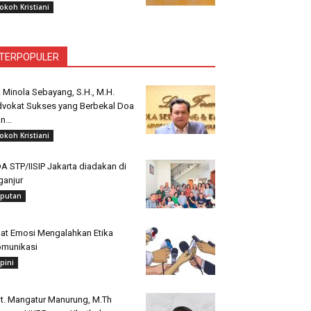
okoh Kristiani
TERPOPULER
. Minola Sebayang, S.H., M.H.
vokat Sukses yang Berbekal Doa
n...
okoh Kristiani
A STP/IISIP Jakarta diadakan di
ganjur
iputan
at Emosi Mengalahkan Etika
munikasi
pini
t. Mangatur Manurung, M.Th