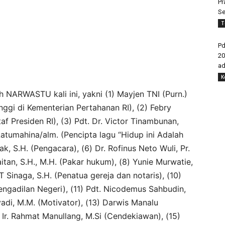
Pr
Se
T
Pd
20
ad
K
ah NARWASTU kali ini, yakni (1) Mayjen TNI (Purn.)
inggi di Kementerian Pertahanan RI), (2) Febry
taf Presiden RI), (3) Pdt. Dr. Victor Tinambunan,
atumahina/alm. (Pencipta lagu “Hidup ini Adalah
, S.H. (Pengacara), (6) Dr. Rofinus Neto Wuli, Pr.
aitan, S.H., M.H. (Pakar hukum), (8) Yunie Murwatie,
 Sinaga, S.H. (Penatua gereja dan notaris), (10)
ngadilan Negeri), (11) Pdt. Nicodemus Sahbudin,
adi, M.M. (Motivator), (13) Darwis Manalu
 Ir. Rahmat Manullang, M.Si (Cendekiawan), (15)