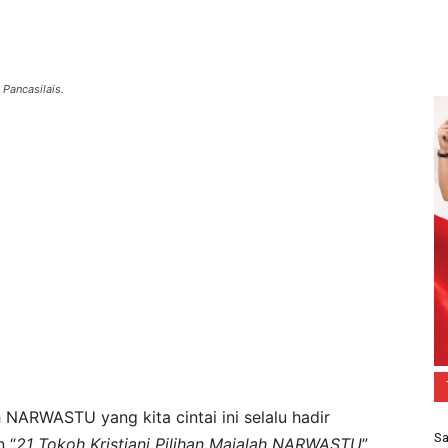
 Pancasilais.
h NARWASTU yang kita cintai ini selalu hadir
Sa
n “
21 Tokoh Kristiani Pilihan Majalah NARWASTU
”