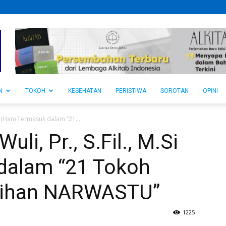
N
TOKOH
KESEHATAN
PERISTIWA
SOROTAN
OPINI
.Si (Han) Termasuk dalam “21...
uli, Pr., S.Fil., M.Si
dalam “21 Tokoh
Pilihan NARWASTU”
1225