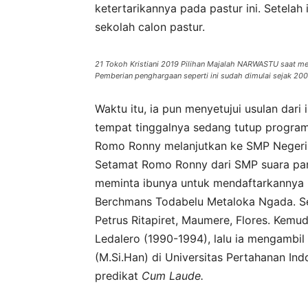
ketertarikannya pada pastur ini. Setelah
sekolah calon pastur.
21 Tokoh Kristiani 2019 Pilihan Majalah NARWASTU saat me
Pemberian penghargaan seperti ini sudah dimulai sejak 2007
Waktu itu, ia pun menyetujui usulan dari i
tempat tinggalnya sedang tutup programn
Romo Ronny melanjutkan ke SMP Negeri 
Setamat Romo Ronny dari SMP suara pang
meminta ibunya untuk mendaftarkannya 
Berchmans Todabelu Metaloka Ngada. Sete
Petrus Ritapiret, Maumere, Flores. Kemu
Ledalero (1990-1994), lalu ia mengambi
(M.Si.Han) di Universitas Pertahanan In
predikat
Cum Laude.