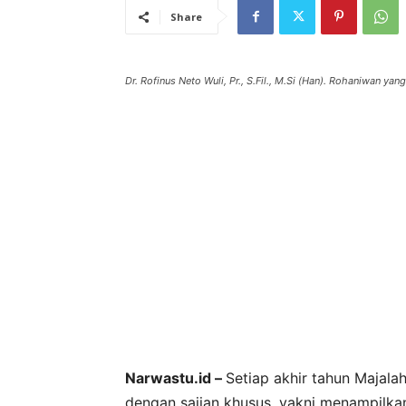
Share
Dr. Rofinus Neto Wuli, Pr., S.Fil., M.Si (Han). Rohaniwan yang
Narwastu.id –
Setiap akhir tahun Majala
dengan sajian khusus, yakni menampilka