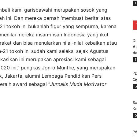
T
kembali kami garisbawahi merupakan sosok yang
h ini. Dan mereka pernah ‘membuat berita’ atas
-21 tokoh ini bukanlah figur yang sempurna, karena
enilai mereka insan-insan Indonesia yang ikut
Dr
at dan bisa menularkan nilai-nilai kebaikan atau
Ad
-21 tokoh ini sudah kami seleksi sejak Agustus
da
likasikan ini merupakan apresiasi kami sebagai
T
 2020 ini,” pungkas Jonro Munthe, yang merupakan
PD
itik, Jakarta, alumni Lembaga Pendidikan Pers
Ci
eraih award sebagai “
Jurnalis Muda Motivator
L
Sa
Ko
O
Pd