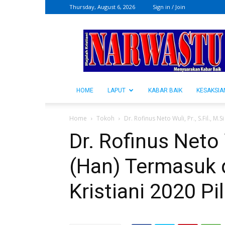
Thursday, August 6, 2026
Sign in / Join
NARWASTU.ID
HOME
LAPUT
KABAR BAIK
KESAKSIA
Home
Tokoh
Dr. Rofinus Neto Wuli, Pr., S.Fil., M
Dr. Rofinus Neto W
(Han) Termasuk 
Kristiani 2020 