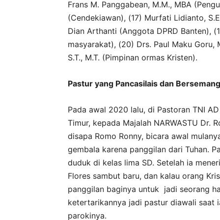
Frans M. Panggabean, M.M., MBA (Pengu
(Cendekiawan), (17) Murfati Lidianto, S.
Dian Arthanti (Anggota DPRD Banten), (1
masyarakat), (20) Drs. Paul Maku Goru, M.
S.T., M.T. (Pimpinan ormas Kristen).
Pastur yang Pancasilais dan Bersemang
Pada awal 2020 lalu, di Pastoran TNI AD 
Timur, kepada Majalah NARWASTU Dr. Rofin
disapa Romo Ronny, bicara awal mulanya 
gembala karena panggilan dari Tuhan. Pa
duduk di kelas lima SD. Setelah ia men
Flores sambut baru, dan kalau orang Kris
panggilan baginya untuk jadi seorang h
ketertarikannya jadi pastur diawali saat 
parokinya.