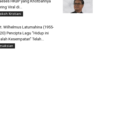
aeses HKBP yang Khotbahnya
ring Viral di...
okoh Kristiani
t. Wilhelmus Latumahina (1955-
20) Pencipta Lagu “Hidup ini
alah Kesempatan” Telah...
esaksian