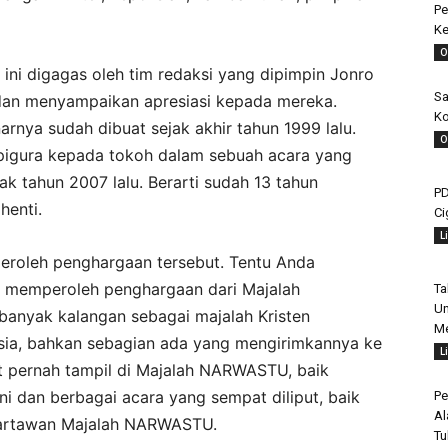
Pe
Ke
O
ini digagas oleh tim redaksi yang dipimpin Jonro
Sa
dan menyampaikan apresiasi kepada mereka.
Ko
rnya sudah dibuat sejak akhir tahun 1999 lalu.
O
pigura kepada tokoh dalam sebuah acara yang
ak tahun 2007 lalu. Berarti sudah 13 tahun
PD
henti.
Ci
L
eroleh penghargaan tersebut. Tentu Anda
a memperoleh penghargaan dari Majalah
Ta
Un
banyak kalangan sebagai majalah Kristen
Me
esia, bahkan sebagian ada yang mengirimkannya ke
L
ut pernah tampil di Majalah NARWASTU, baik
ini dan berbagai acara yang sempat diliput, baik
Pe
Al
wartawan Majalah NARWASTU.
Tu