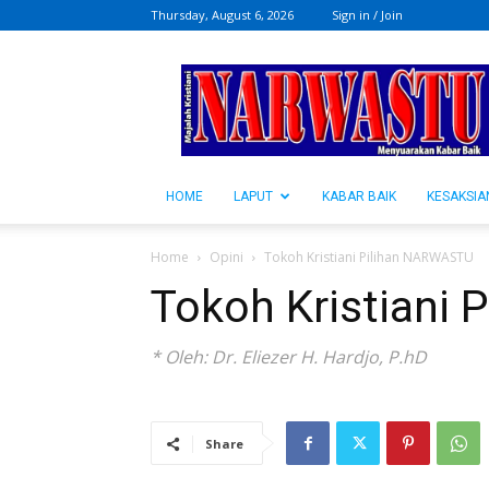
Thursday, August 6, 2026
Sign in / Join
NARWASTU.ID
HOME
LAPUT
KABAR BAIK
KESAKSIA
Home
Opini
Tokoh Kristiani Pilihan NARWASTU
Tokoh Kristiani
* Oleh: Dr. Eliezer H. Hardjo, P.hD
Share