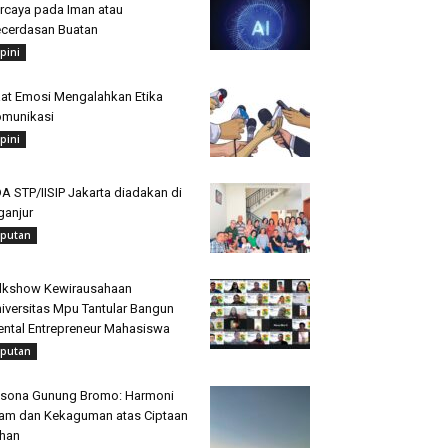
rcaya pada Iman atau
cerdasan Buatan
pini
at Emosi Mengalahkan Etika
munikasi
pini
A STP/IISIP Jakarta diadakan di
ganjur
iputan
lkshow Kewirausahaan
iversitas Mpu Tantular Bangun
ntal Entrepreneur Mahasiswa
iputan
sona Gunung Bromo: Harmoni
am dan Kekaguman atas Ciptaan
han