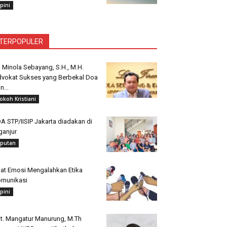
pini
TERPOPULER
. Minola Sebayang, S.H., M.H.
vokat Sukses yang Berbekal Doa
n...
okoh Kristiani
A STP/IISIP Jakarta diadakan di
ganjur
iputan
at Emosi Mengalahkan Etika
munikasi
pini
t. Mangatur Manurung, M.Th