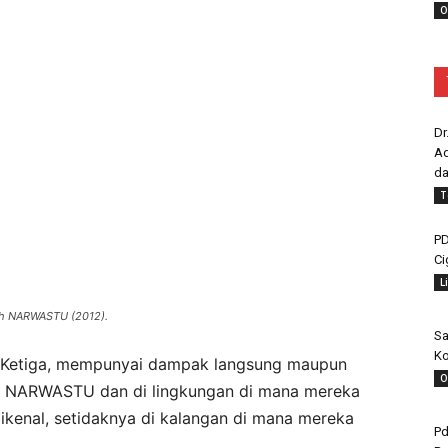
O
Dr
Ad
da
T
PD
Ci
L
lah NARWASTU (2012).
Sa
Ko
ni. Ketiga, mempunyai dampak langsung maupun
O
h NARWASTU dan di lingkungan di mana mereka
kenal, setidaknya di kalangan di mana mereka
Pd