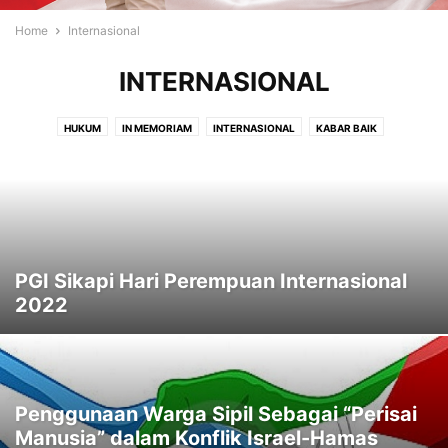
Home
Internasional
INTERNASIONAL
HUKUM
IN MEMORIAM
INTERNASIONAL
KABAR BAIK
KASIH KARUNIA
KELUARGA
KESAKSIAN
KESEHATAN
LAPUT
LIPUTAN
MOTIVASI
NASIONAL
OPINI
PENDIDIKAN
PERISTIWA
RENUNGAN
RESENSI
SOROTAN
TOKOH
TOKOH KRISTIANI
TOKOH MASYARAKAT
USAHA
VIDEO
PGI Sikapi Hari Perempuan Internasional
2022
Penggunaan Warga Sipil Sebagai “Perisai
Manusia” dalam Konflik Israel-Hamas