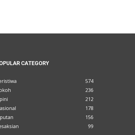
OPULAR CATEGORY
eristiwa
574
okoh
236
pini
212
asional
178
iputan
156
esaksian
99