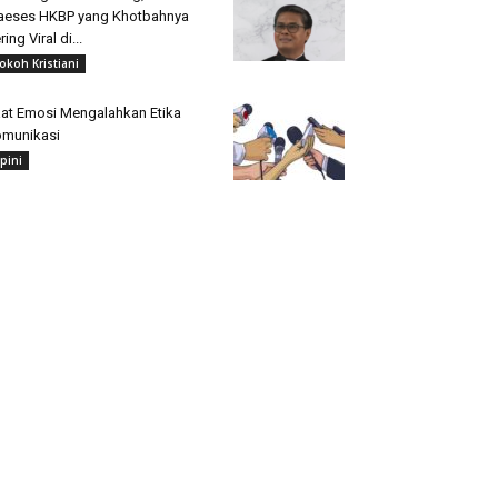
aeses HKBP yang Khotbahnya
ring Viral di...
okoh Kristiani
at Emosi Mengalahkan Etika
munikasi
pini