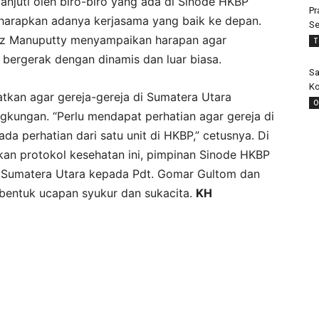
klanjuti oleh biro-biro yang ada di Sinode HKBP
Pr
iharapkan adanya kerjasama yang baik ke depan.
Se
itz Manuputty menyampaikan harapan agar
T
bergerak dengan dinamis dan luar biasa.
Sa
Ko
kan agar gereja-gereja di Sumatera Utara
O
gkungan. “Perlu mendapat perhatian agar gereja di
da perhatian dari satu unit di HKBP,” cetusnya. Di
an protokol kesehatan ini, pimpinan Sinode HKBP
s Sumatera Utara kepada Pdt. Gomar Gultom dan
 bentuk ucapan syukur dan sukacita.
KH