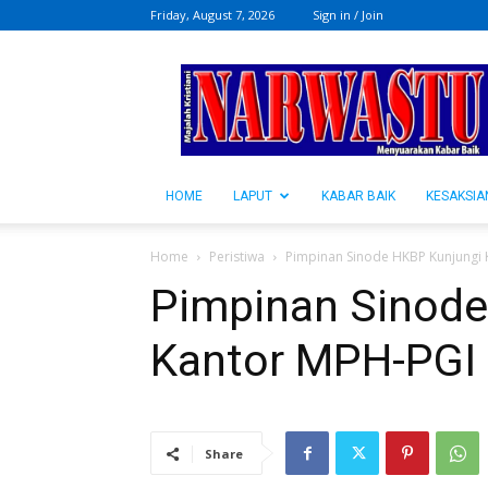
Friday, August 7, 2026
Sign in / Join
NARWASTU.ID
HOME
LAPUT
KABAR BAIK
KESAKSIA
Home
Peristiwa
Pimpinan Sinode HKBP Kunjungi
Pimpinan Sinode
Kantor MPH-PGI
Share