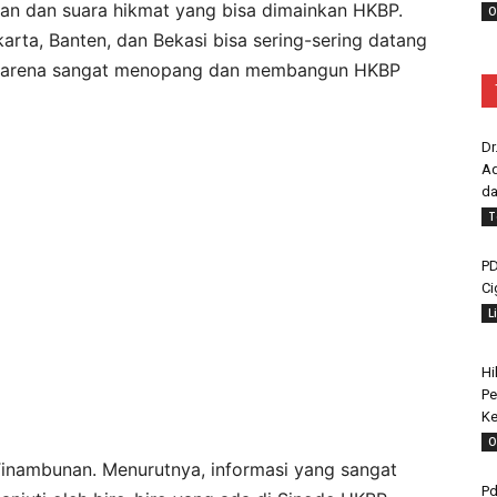
an dan suara hikmat yang bisa dimainkan HKBP.
O
arta, Banten, dan Bekasi bisa sering-sering datang
r, karena sangat menopang dan membangun HKBP
Dr
Ad
da
T
PD
Ci
L
Hi
Pe
Ke
O
 Tinambunan. Menurutnya, informasi yang sangat
Pd