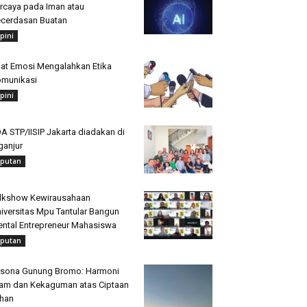
rcaya pada Iman atau
cerdasan Buatan
pini
at Emosi Mengalahkan Etika
munikasi
pini
A STP/IISIP Jakarta diadakan di
ganjur
iputan
lkshow Kewirausahaan
iversitas Mpu Tantular Bangun
ntal Entrepreneur Mahasiswa
iputan
sona Gunung Bromo: Harmoni
am dan Kekaguman atas Ciptaan
han