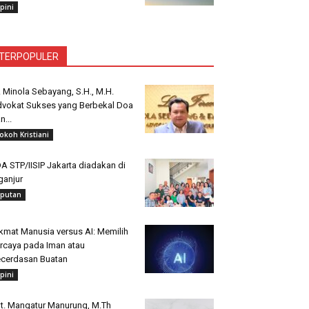
pini
TERPOPULER
. Minola Sebayang, S.H., M.H.
vokat Sukses yang Berbekal Doa
n...
okoh Kristiani
A STP/IISIP Jakarta diadakan di
ganjur
iputan
kmat Manusia versus AI: Memilih
rcaya pada Iman atau
cerdasan Buatan
pini
t. Mangatur Manurung, M.Th