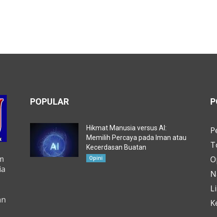
POPULAR
P
Hikmat Manusia versus AI:
P
Memilih Percaya pada Iman atau
T
Kecerdasan Buatan
m
O
Opini
ia
N
L
an
K