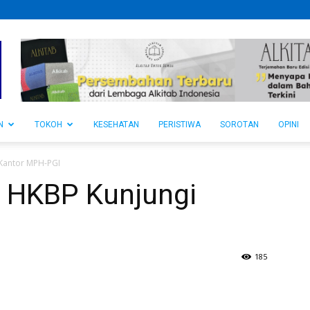
N
TOKOH
KESEHATAN
PERISTIWA
SOROTAN
OPINI
 Kantor MPH-PGI
 HKBP Kunjungi
185