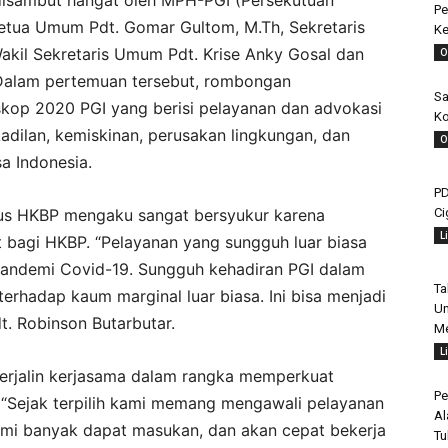
t disambut hangat oleh MPH-PGI (Persekutuan
Pe
n Ketua Umum Pdt. Gomar Gultom, M.Th, Sekretaris
Ke
akil Sekretaris Umum Pdt. Krise Anky Gosal dan
O
Dalam pertemuan tersebut, rombongan
Sa
kop 2020 PGI yang berisi pelayanan dan advokasi
Ko
adilan, kemiskinan, perusakan lingkungan, dan
O
a Indonesia.
PD
Ci
rus HKBP mengaku sangat bersyukur karena
L
bagi HKBP. “Pelayanan yang sungguh luar biasa
 pandemi Covid-19. Sungguh kehadiran PGI dalam
Ta
rhadap kaum marginal luar biasa. Ini bisa menjadi
Un
t. Robinson Butarbutar.
Me
L
terjalin kerjasama dalam rangka memperkuat
Pe
 “Sejak terpilih kami memang mengawali pelayanan
Al
 kami banyak dapat masukan, dan akan cepat bekerja
Tu