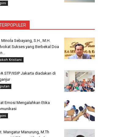
pini
TERPOPULER
. Minola Sebayang, S.H., M.H.
vokat Sukses yang Berbekal Doa
n...
okoh Kristiani
A STP/IISIP Jakarta diadakan di
ganjur
iputan
at Emosi Mengalahkan Etika
munikasi
pini
t. Mangatur Manurung, M.Th