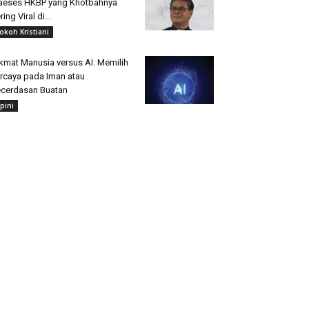
aeses HKBP yang Khotbahnya
ring Viral di...
okoh Kristiani
kmat Manusia versus AI: Memilih
rcaya pada Iman atau
cerdasan Buatan
pini