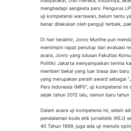
masyarakat. Dan mereka, imbuhnya, aka
menghadapi sengketa pers. Pengurus L
uji kompetensi wartawan, belum tentu yan
benar dilakukan oleh penguji terbaik, p
Di hari terakhir, Jonro Munthe pun menda
memimpin rapat penutup dan evaluasi re
acara, Jonro yang lulusan Fakultas Komunik
Politik) Jakarta menyampaikan terima k
memberi bekal yang luar biasa dan baru 
yang merupakan peraih
award
sebagai “
Pers Indonesia
(MPI)”, uji kompetensi in
sejak tahun 2012 lalu, namun baru tahun 
Dalam acara uji kompetensi ini, selain 
pendalaman kode etik jurnalistik (KEJ
40 Tahun 1999, juga ada uji menulis opini