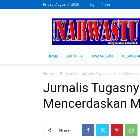
Friday, August 7, 2026
Sign in / Join
NARWASTU.ID
HOME
LAPUT
KABAR BAIK
KESAKSIA
Home
Peristiwa
Jurnalis Tugasnya Mulia Mencer
Jurnalis Tugasny
Mencerdaskan M
Share