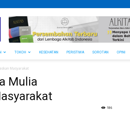
N
TOKOH
KESEHATAN
PERISTIWA
SOROTAN
OPINI
daskan Masyarakat
a Mulia
asyarakat
186