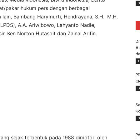
O
at/pakar hukum pers dengan berbagai
a lain, Bambang Harymurti, Hendrayana, S.H., M.H.
f LPDS), A.A. Ariwibowo, Lahyanto Nadie,
sir, Ken Norton Hutasoit dan Zainal Arifin.
Dr
Ad
da
T
PD
Ci
L
Sa
Ko
O
Pd
ng sejak terbentuk pada 1988 dimotori oleh