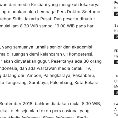
Pe
awan dari media Kristiani yang mengikuti lokakarya
Ke
 yang diadakan oleh Lembaga Pers Doktor Soetomo
O
ebon Sirih, Jakarta Pusat. Dan peserta dituntut
 mulai jam 8.30 WIB sampai 19.00 WIB pada hari
Sa
Ko
O
i, yang semuanya jurnalis senior dan akademisi
PD
ma di ruangan demi kelancaran uji kompetensi.
Ci
ir akan dinyatakan gugur. Pesertanya ada 30 orang
L
 Indonesia, dan ada wartawan media cetak, TV,
g datang dari Ambon, Palangkaraya, Pekanbaru,
Ta
Un
ta Tangerang, Surabaya, Palembang, Kota Bekasi
Me
L
20 September 2018, bahkan diadakan mulai 8.30 WIB,
Pe
Al
bekali oleh sejumlah tokoh pers nasional yang
Tu
s, Media Indonesia, Bisnis Indonesia, Berita