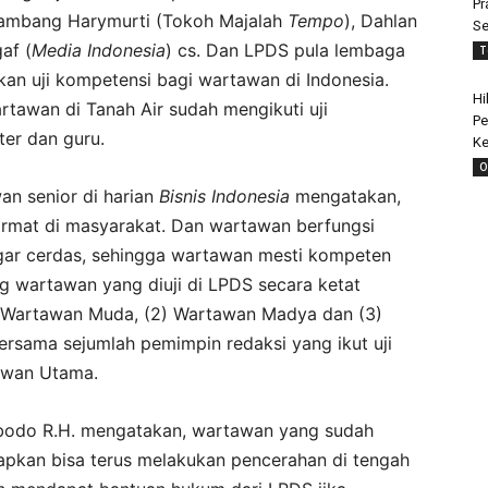
Pr
Bambang Harymurti (Tokoh Majalah
Tempo
), Dahlan
Se
af (
Media Indonesia
) cs. Dan LPDS pula lembaga
T
n uji kompetensi bagi wartawan di Indonesia.
Hi
wartawan di Tanah Air sudah mengikuti uji
Pe
ter dan guru.
Ke
O
n senior di harian
Bisnis Indonesia
mengatakan,
ormat di masyarakat. Dan wartawan berfungsi
ar cerdas, sehingga wartawan mesti kompeten
ng wartawan yang diuji di LPDS secara ketat
1) Wartawan Muda, (2) Wartawan Madya dan (3)
rsama sejumlah pemimpin redaksi yang ikut uji
tawan Utama.
mbodo R.H. mengatakan, wartawan yang sudah
rapkan bisa terus melakukan pencerahan di tengah