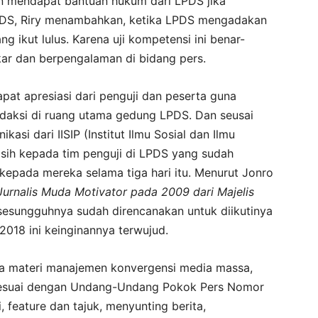
n mendapat bantuan hukum dari LPDS jika
PDS, Riry menambahkan, ketika LPDS mengadakan
g ikut lulus. Karena uji kompetensi ini benar-
akar dan berpengalaman di bidang pers.
pat apresiasi dari penguji dan peserta guna
daksi di ruang utama gedung LPDS. Dan seusai
asi dari IISIP (Institut Ilmu Sosial dan Ilmu
asih kepada tim penguji di LPDS yang sudah
kepada mereka selama tiga hari itu. Menurut Jonro
Jurnalis Muda Motivator pada 2009 dari Majelis
i sesungguhnya sudah direncanakan untuk diikutinya
2018 ini keinginannya terwujud.
ada materi manajemen konvergensi media massa,
) sesuai dengan Undang-Undang Pokok Pers Nomor
, feature dan tajuk, menyunting berita,