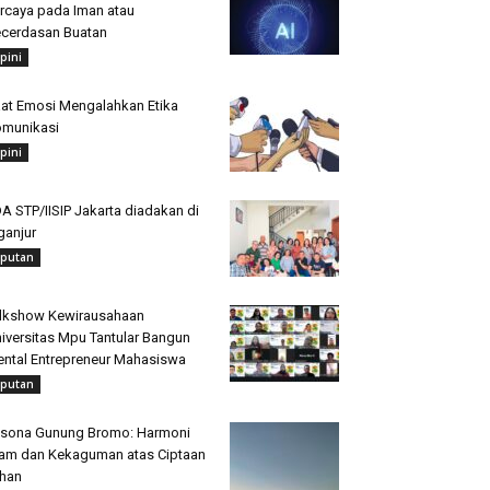
rcaya pada Iman atau
cerdasan Buatan
pini
at Emosi Mengalahkan Etika
munikasi
pini
A STP/IISIP Jakarta diadakan di
ganjur
iputan
lkshow Kewirausahaan
iversitas Mpu Tantular Bangun
ntal Entrepreneur Mahasiswa
iputan
sona Gunung Bromo: Harmoni
am dan Kekaguman atas Ciptaan
han