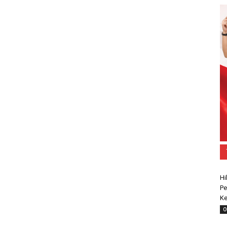
Hi
Pe
Ke
O