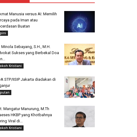
kmat Manusia versus AI: Memilih
rcaya pada Iman atau
cerdasan Buatan
pini
. Minola Sebayang, S.H., M.H.
vokat Sukses yang Berbekal Doa
n...
okoh Kristiani
A STP/IISIP Jakarta diadakan di
ganjur
iputan
t. Mangatur Manurung, M.Th
aeses HKBP yang Khotbahnya
ring Viral di...
okoh Kristiani