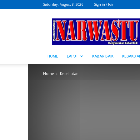
Saturday, August 8, 2026
Sign in / Join
NARWASTU.ID
HOME
LAPUT
KABAR BAIK
KESAKSIA
Home
Kesehatan