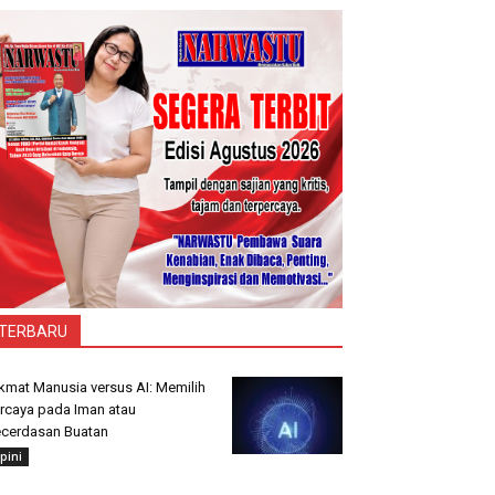
TERBARU
kmat Manusia versus AI: Memilih
rcaya pada Iman atau
cerdasan Buatan
pini