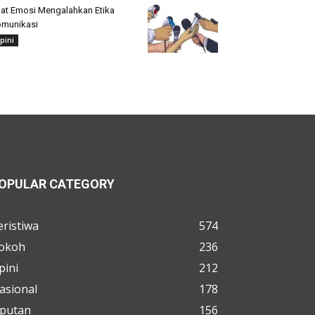
at Emosi Mengalahkan Etika
munikasi
pini
OPULAR CATEGORY
eristiwa
574
okoh
236
pini
212
asional
178
iputan
156