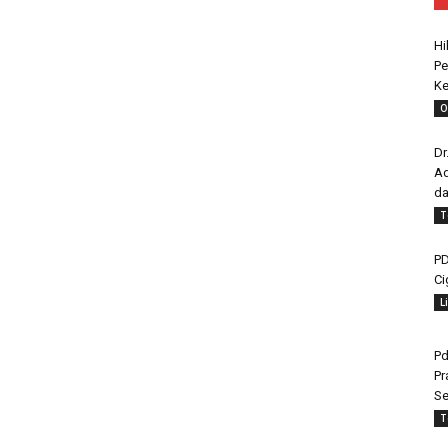
Hi
Pe
Ke
O
Dr
Ad
da
T
PD
Ci
L
Pd
Pr
Se
T