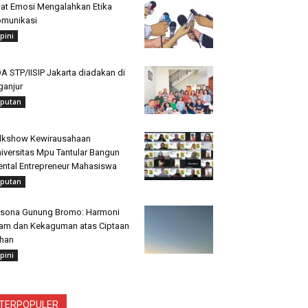
at Emosi Mengalahkan Etika
munikasi
pini
A STP/IISIP Jakarta diadakan di
ganjur
iputan
lkshow Kewirausahaan
iversitas Mpu Tantular Bangun
ntal Entrepreneur Mahasiswa
iputan
sona Gunung Bromo: Harmoni
am dan Kekaguman atas Ciptaan
han
pini
TERPOPULER