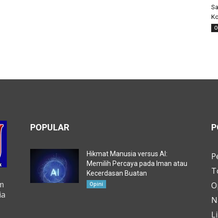
Sa
Ko
O
POPULAR
P
Hikmat Manusia versus AI:
P
Memilih Percaya pada Iman atau
T
Kecerdasan Buatan
m
O
Opini
ia
N
L