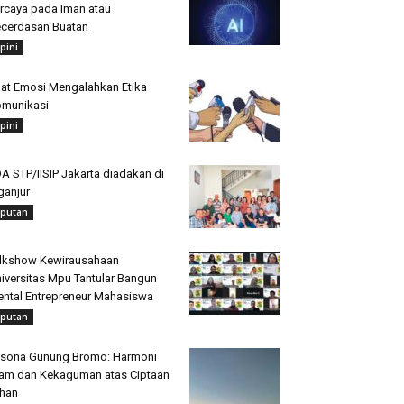
rcaya pada Iman atau
cerdasan Buatan
pini
at Emosi Mengalahkan Etika
munikasi
pini
A STP/IISIP Jakarta diadakan di
ganjur
iputan
lkshow Kewirausahaan
iversitas Mpu Tantular Bangun
ntal Entrepreneur Mahasiswa
iputan
sona Gunung Bromo: Harmoni
am dan Kekaguman atas Ciptaan
han