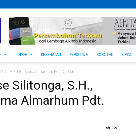
N
TOKOH
KESEHATAN
PERISTIWA
SOROTAN
OPINI
, M.A., M.Pd Bersama Almarhum Pdt. Dr. SAE...
 Silitonga, S.H.,
ama Almarhum Pdt.
279