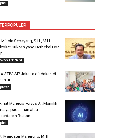
pini
TERPOPULER
. Minola Sebayang, S.H., M.H.
vokat Sukses yang Berbekal Doa
n...
okoh Kristiani
A STP/IISIP Jakarta diadakan di
ganjur
iputan
kmat Manusia versus AI: Memilih
rcaya pada Iman atau
cerdasan Buatan
pini
t. Mangatur Manurung, M.Th