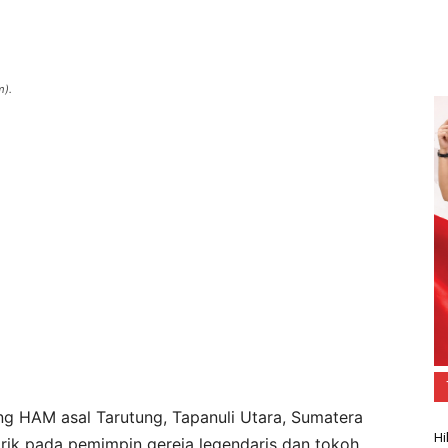
m).
ng HAM asal Tarutung, Tapanuli Utara, Sumatera
Hi
arik pada pemimpin gereja legendaris dan tokoh