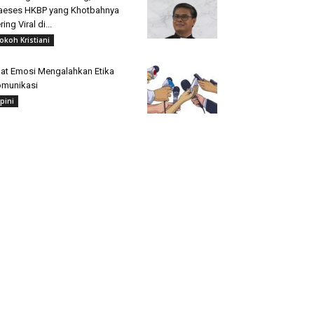
aeses HKBP yang Khotbahnya
ring Viral di...
okoh Kristiani
at Emosi Mengalahkan Etika
munikasi
pini