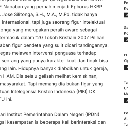
Pe
SAE Nababan yang pernah menjadi Ephorus HKBP
Ke
ose Silitonga, S.H., M.A., M.Pd, tidak hanya
O
nternasional, tapi juga seorang figur intelektual
Sa
litonga yang merupakan peraih award sebagai
Ko
termasuk dalam “20 Tokoh Kristiani 2007 Pilihan
O
n figur pendeta yang sulit dicari tandingannya.
tegas melawan intervensi penguasa terhadap
PD
a seorang yang punya karakter kuat dan tidak bisa
Ci
L
ang lain. Hidupnya banyak diabdikan untuk gereja,
HAM. Dia selalu gelisah melihat kemiskinan,
Ta
h masyarakat. Tapi memang dia bukan figur yang
Un
an Intelegensia Kristen Indonesia (PIKI) DKI
Me
U ini.
L
Pe
ari Institut Pemerintahan Dalam Negeri (IPDN)
Al
i kesempatan ia beberapa kali berinteraksi dan
Tu