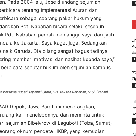
an. Pada 2004 lalu, Jose diundang sejumlah
O
erbicara tentang Implementasi Aturan dan
berbicara sebagai seorang pakar hukum yang
dangkan Pdt. Nababan bicara selaku sesepuh
Pak Pdt. Nababan pernah memanggil saya dari jauh
Dr
ndala ke Jakarta. Saya kaget juga. Sedangkan
Ad
a naik Garuda. Dia bilang sangat bagus tadinya
da
sering memberi motivasi dan nasihat kepada saya,”
T
g berbicara seputar hukum oleh sejumlah kampus,
PD
u.
Ci
L
ara bersama Bupati Tapanuli Utara, Drs. Nikson Nababan, M.Si. (kanan).
Hi
AAI) Depok, Jawa Barat, ini menerangkan,
Pe
Ke
erulang kali meneleponnya dan meminta untuk
O
ri sejumlah Bibelvrow di Laguboti (Toba, Sumut)
 seorang oknum pendeta HKBP, yang kemudian
Pd