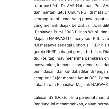
reformasi Pdt. Dr. SAE Nababan. Pdt. 
dan mantan Ketua Umum PGI, di mata Dr. J
seorang tokoh umat yang punya reputasi i
yang menarik diajak berdiskusi. Jose Si
“Pahlawan Bumi 2003 Pilihan Walhi” dan 
Majalah NARWASTU” menyebut Pdt. Nababa
“Di masanya sebagai Ephorus HKBP dia 
gereja HKBP sebagai gereja terbesar. Di
didikte, tapi mau menerima pemikiran or
masyarakat, kemanusiaan, demokrasi dan 
penindasan, dan ketidakadilan di tenga
sempurna,” ujar mantan Ketua DPD Persatu
Jakarta dan Penasihat Majalah NARWAST
Lulusan S3 (Doktor ilmu pemerintahan) d
Bandung ini menambahkan, dalam berbaga