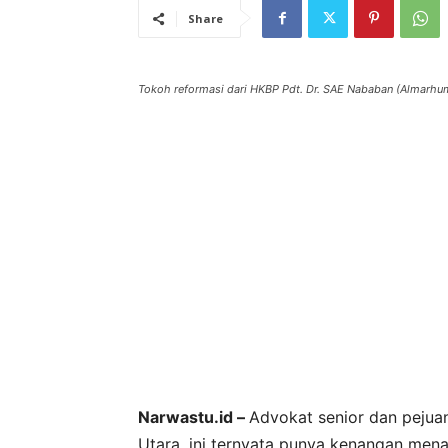
Share
Tokoh reformasi dari HKBP Pdt. Dr. SAE Nababan (Almarhu
Narwastu.id –
Advokat senior dan pejua
Utara, ini ternyata punya kenangan men