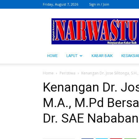
Friday, August 7, 2026
Sign in / Join
NARWASTU.ID
HOME
LAPUT
KABAR BAIK
KESAKSIA
Home
Peristiwa
Kenangan Dr. Jose Silitonga, S.H.
Kenangan Dr. Jose
M.A., M.Pd Bers
Dr. SAE Nababan