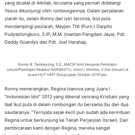
yang dicatat di Alkitab, terutama yang pernah didatangi
Yesus dikunjungi oleh rombongannya. Dalam perjalanan
ziarah itu, selain Ronny dan istri tercinta, ikut pula
mendampingi peziarah, Mayjen TNI (Purn.) Darpito
Pudyastungkoro, S.IP, M.M. (mantan Pangdam Jaya), Pdt.
Deddy Goandys dan Pdt. Joel Harahap.
Ronny B. Tambayong, S.E., MACM (kiri) bersama Pemimpin
Umum/Pemimpin Redaksi NARWASTU, Jonro I. Munthe, S.Sos (kanan) di
acara HUT HMT Group pada Oktober 2016 lalu.
Ronny menerangkan, Regina Ivanova yang Juara I
“Indonesian Idol” 2012 yang dikenal seorang Kristiani yang
taat ikut pula di dalam rombongan itu bersama ibu dan dua
saudaranya. “Ternyata sejak kecil pun sudah ada kerinduan
Regina untuk berkunjung ke Tanah Perjanjian (Israel). Dari
pembicaraan kami dengan Regina, mereka sangat