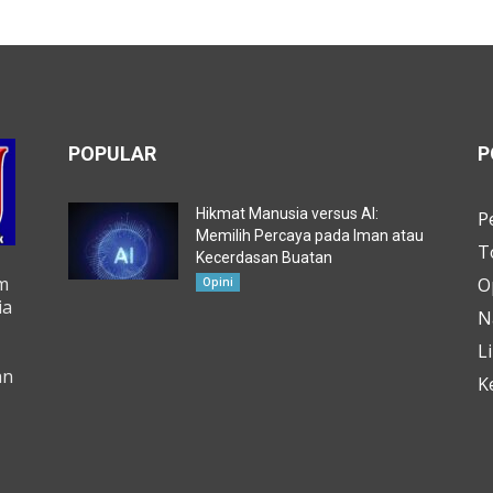
POPULAR
P
Hikmat Manusia versus AI:
P
Memilih Percaya pada Iman atau
T
Kecerdasan Buatan
m
O
Opini
ia
N
L
an
K