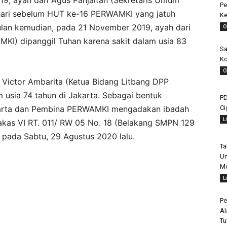
9, ayah dari Agus Panjaitan (Sekretaris Umum
Pe
hari sebelum HUT ke-16 PERWAMKI yang jatuh
Ke
ulan kemudian, pada 21 November 2019, ayah dari
O
I) dipanggil Tuhan karena sakit dalam usia 83
Sa
Ko
O
 Victor Ambarita (Ketua Bidang Litbang DPP
 usia 74 tahun di Jakarta. Sebagai bentuk
PD
Ci
karta dan Pembina PERWAMKI mengadakan ibadah
L
akas VI RT. 011/ RW 05 No. 18 (Belakang SMPN 129
 pada Sabtu, 29 Agustus 2020 lalu.
Ta
Un
Me
L
Pe
Al
Tu