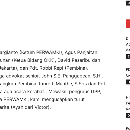
O
Dr
Ad
da
Margianto (Ketum PERWAMKI), Agus Panjaitan
T
nan (Ketua Bidang OKK), David Pasaribu dan
karta), dan Pdt. Robbi Repi (Pembina).
PD
 advokat senior, John S.E. Panggabean, S.H.,
Ci
L
dangkan Pembina Jonro I. Munthe, S.Sos dan Pdt.
na ada acara kerabat. “Mewakili pengurus DPP,
Hi
na PERWAMKI, kami mengucapkan turut
Pe
ita (Ayah dari Victor).
Ke
O
Pd