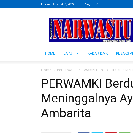
Friday, August 7, 2026
Sign in / Join
NARWASTU.ID
HOME
LAPUT
KABAR BAIK
KESAKSIA
Home
Peristiwa
PERWAMKI Berdukacita atas Meni
PERWAMKI Berdu
Meninggalnya Ay
Ambarita