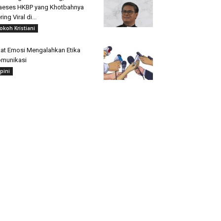
aeses HKBP yang Khotbahnya
ring Viral di...
okoh Kristiani
at Emosi Mengalahkan Etika
munikasi
pini