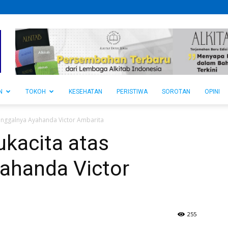
N
TOKOH
KESEHATAN
PERISTIWA
SOROTAN
OPINI
nggalnya Ayahanda Victor Ambarita
kacita atas
ahanda Victor
255