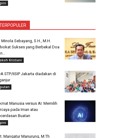
pini
TERPOPULER
. Minola Sebayang, S.H., M.H.
vokat Sukses yang Berbekal Doa
n...
okoh Kristiani
A STP/IISIP Jakarta diadakan di
ganjur
iputan
kmat Manusia versus AI: Memilih
rcaya pada Iman atau
cerdasan Buatan
pini
t. Mangatur Manurung, M.Th