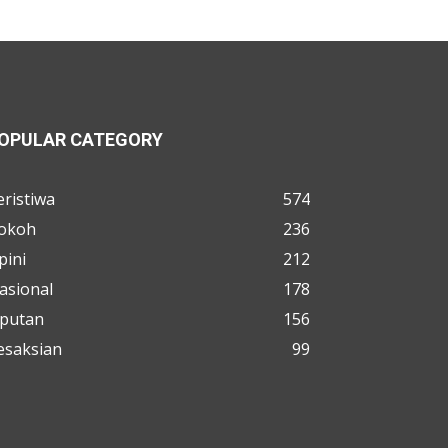
OPULAR CATEGORY
eristiwa
574
okoh
236
pini
212
asional
178
iputan
156
esaksian
99