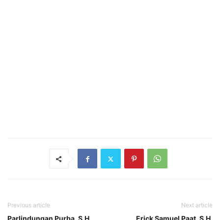
Previous article
Next article
Parlindungan Purba, S.H.,
Erick Samuel Paat, S.H.