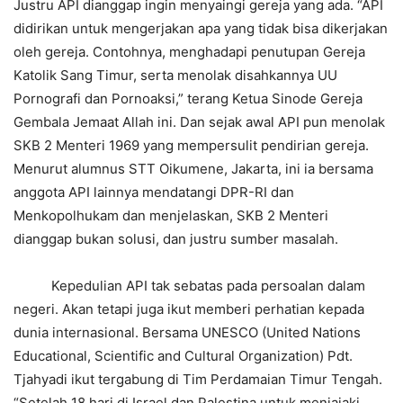
Justru API dianggap ingin menyaingi gereja yang ada. “API
didirikan untuk mengerjakan apa yang tidak bisa dikerjakan
oleh gereja. Contohnya, menghadapi penutupan Gereja
Katolik Sang Timur, serta menolak disahkannya UU
Pornografi dan Pornoaksi,” terang Ketua Sinode Gereja
Gembala Jemaat Allah ini. Dan sejak awal API pun menolak
SKB 2 Menteri 1969 yang mempersulit pendirian gereja.
Menurut alumnus STT Oikumene, Jakarta, ini ia bersama
anggota API lainnya mendatangi DPR-RI dan
Menkopolhukam dan menjelaskan, SKB 2 Menteri
dianggap bukan solusi, dan justru sumber masalah.
Kepedulian API tak sebatas pada persoalan dalam
negeri. Akan tetapi juga ikut memberi perhatian kepada
dunia internasional. Bersama UNESCO (United Nations
Educational, Scientific and Cultural Organization) Pdt.
Tjahyadi ikut tergabung di Tim Perdamaian Timur Tengah.
“Setelah 18 hari di Israel dan Palestina untuk menjajaki