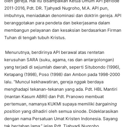
oleh gereja. Hal itu disampaikan Ketua Umum API periode
2011-2016, Pdt. DR. Tjahyadi Nugroho, M.A. API pun,
imbuhnya, meniadakan denominasi dan doktrin gereja. API
beranggotakan para pendeta dan bekerjasama dalam
membangun pelayanan dan kesaksian berdasarkan Firman
Tuhan di tengah tubuh Kristus.
Menurutnya, berdirinya API berawal atas rentetan
kerusuhan SARA (suku, agama, ras dan antargolongan)
yang terjadi di sejumlah daerah, seperti Situbondo (1996),
Ketapang (1998), Poso (1998) dan Ambon pada 1998-2000
lalu. “Muncul kekhawatiran, gereja
nggak
berdaya
menghadapi tekanan-tekanan yang ada. Pdt. HBL Mantiri
(mantan Kasum ABRI) dan Pdt. Pranowo membuat
pertemuan, namanya KUKMI supaya memiliki
bargaining
position
yang dihadiri oleh semua sinode. Dideklarasikan
dengan nama Persatuan Umat Kristen Indonesia. Sayang
tak bertahan lama,” jelas Pdt. Tjahyadi Nugroho.