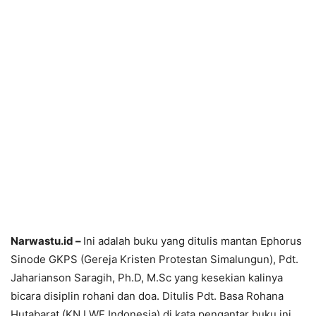
Narwastu.id –
Ini adalah buku yang ditulis mantan Ephorus
Sinode GKPS (Gereja Kristen Protestan Simalungun), Pdt.
Jaharianson Saragih, Ph.D, M.Sc yang kesekian kalinya
bicara disiplin rohani dan doa. Ditulis Pdt. Basa Rohana
Hutabarat (KN LWF Indonesia) di kata pengantar buku ini,