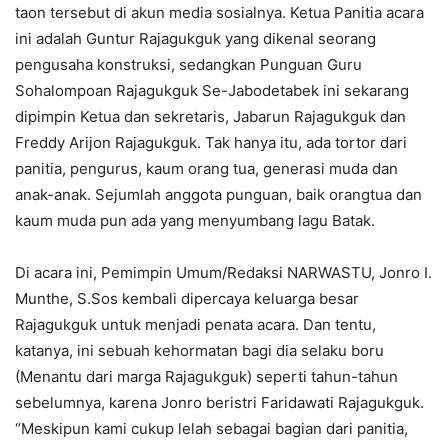
taon tersebut di akun media sosialnya. Ketua Panitia acara
ini adalah Guntur Rajagukguk yang dikenal seorang
pengusaha konstruksi, sedangkan Punguan Guru
Sohalompoan Rajagukguk Se-Jabodetabek ini sekarang
dipimpin Ketua dan sekretaris, Jabarun Rajagukguk dan
Freddy Arijon Rajagukguk. Tak hanya itu, ada tortor dari
panitia, pengurus, kaum orang tua, generasi muda dan
anak-anak. Sejumlah anggota punguan, baik orangtua dan
kaum muda pun ada yang menyumbang lagu Batak.
Di acara ini, Pemimpin Umum/Redaksi NARWASTU, Jonro I.
Munthe, S.Sos kembali dipercaya keluarga besar
Rajagukguk untuk menjadi penata acara. Dan tentu,
katanya, ini sebuah kehormatan bagi dia selaku boru
(Menantu dari marga Rajagukguk) seperti tahun-tahun
sebelumnya, karena Jonro beristri Faridawati Rajagukguk.
“Meskipun kami cukup lelah sebagai bagian dari panitia,