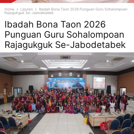
Home
Liputan
Ibadah Bona Taon 2026 Punguan Guru Sohalompoan
Rajagukguk Se-Jabodetabek
Ibadah Bona Taon 2026
Punguan Guru Sohalompoan
Rajagukguk Se-Jabodetabek