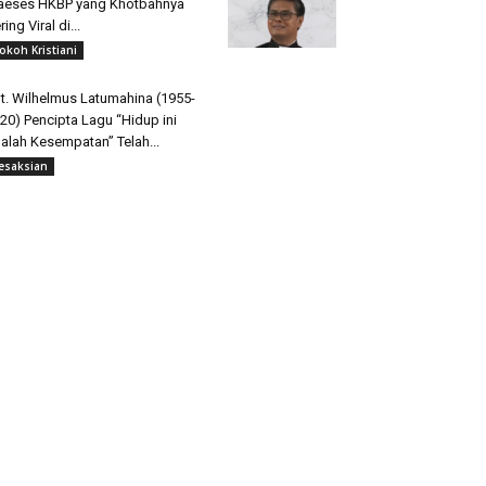
aeses HKBP yang Khotbahnya
ring Viral di...
okoh Kristiani
t. Wilhelmus Latumahina (1955-
20) Pencipta Lagu “Hidup ini
alah Kesempatan” Telah...
esaksian