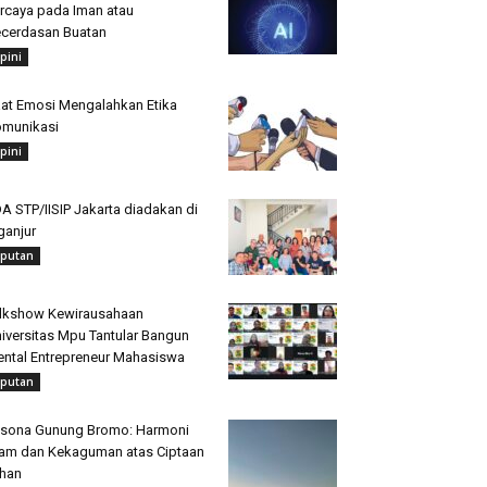
rcaya pada Iman atau
cerdasan Buatan
pini
at Emosi Mengalahkan Etika
munikasi
pini
A STP/IISIP Jakarta diadakan di
ganjur
iputan
lkshow Kewirausahaan
iversitas Mpu Tantular Bangun
ntal Entrepreneur Mahasiswa
iputan
sona Gunung Bromo: Harmoni
am dan Kekaguman atas Ciptaan
han