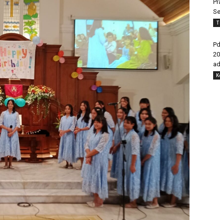
Pr
Se
T
Pd
20
ad
K