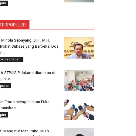
pini
TERPOPULER
. Minola Sebayang, S.H., M.H.
vokat Sukses yang Berbekal Doa
n...
okoh Kristiani
A STP/IISIP Jakarta diadakan di
ganjur
iputan
at Emosi Mengalahkan Etika
munikasi
pini
t. Mangatur Manurung, M.Th