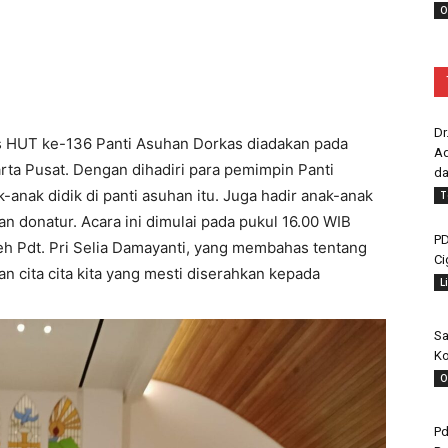
O
Dr
s HUT ke-136 Panti Asuhan Dorkas diadakan pada
Ad
arta Pusat. Dengan dihadiri para pemimpin Panti
da
nak didik di panti asuhan itu. Juga hadir anak-anak
T
an donatur. Acara ini dimulai pada pukul 16.00 WIB
PD
eh Pdt. Pri Selia Damayanti, yang membahas tentang
Ci
n cita cita kita yang mesti diserahkan kepada
L
Sa
Ko
O
Pd