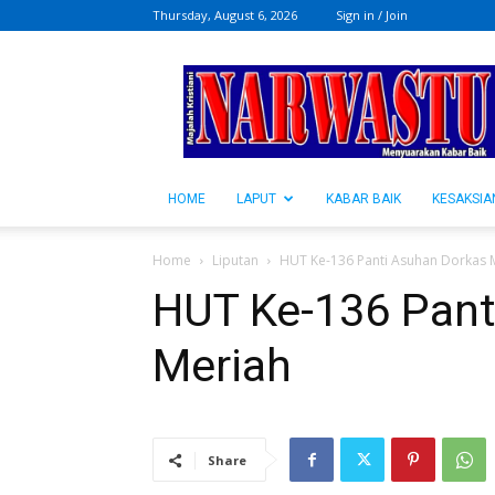
Thursday, August 6, 2026
Sign in / Join
NARWASTU.ID
HOME
LAPUT
KABAR BAIK
KESAKSIA
Home
Liputan
HUT Ke-136 Panti Asuhan Dorkas 
HUT Ke-136 Pant
Meriah
Share