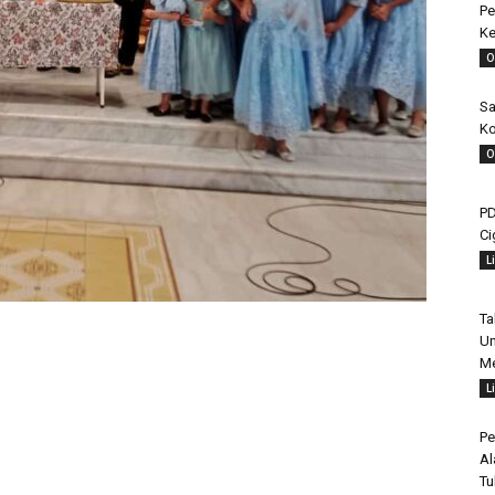
Pe
Ke
O
Sa
Ko
O
PD
Ci
L
Ta
Un
Me
L
Pe
Al
Tu