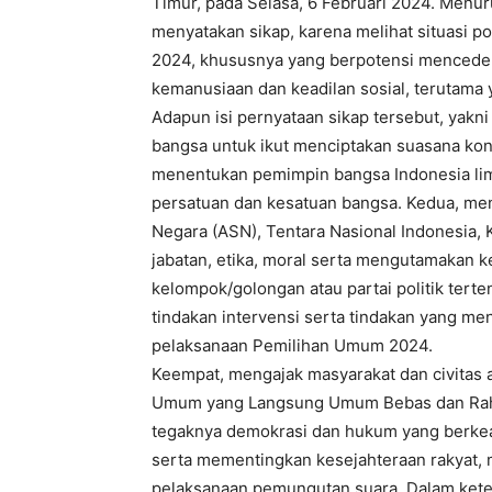
Timur, pada Selasa, 6 Februari 2024. Menu
menyatakan sikap, karena melihat situasi p
2024, khususnya yang berpotensi mencederai
kemanusiaan dan keadilan sosial, terutam
Adapun isi pernyataan sikap tersebut, ya
bangsa untuk ikut menciptakan suasana ko
menentukan pemimpin bangsa Indonesia lima
persatuan dan kesatuan bangsa. Kedua, men
Negara (ASN), Tentara Nasional Indonesia, 
jabatan, etika, moral serta mengutamakan k
kelompok/golongan atau partai politik tert
tindakan intervensi serta tindakan yang 
pelaksanaan Pemilihan Umum 2024.
Keempat, mengajak masyarakat dan civitas
Umum yang Langsung Umum Bebas dan Rahasia
tegaknya demokrasi dan hukum yang berkead
serta mementingkan kesejahteraan rakyat, m
pelaksanaan pemungutan suara. Dalam kete