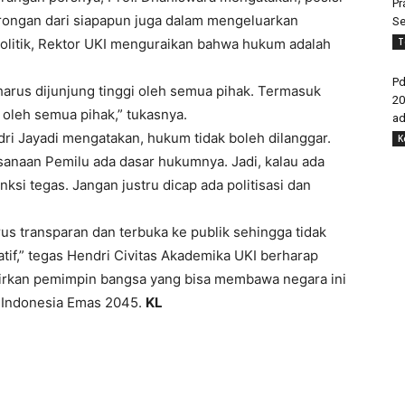
Pr
rongan dari siapapun juga dalam mengeluarkan
Se
T
rpolitik, Rektor UKI menguraikan bahwa hukum adalah
Pd
harus dijunjung tinggi oleh semua pihak. Termasuk
20
i oleh semua pihak,” tukasnya.
ad
i Jayadi mengatakan, hukum tidak boleh dilanggar.
K
anaan Pemilu ada dasar hukumnya. Jadi, kalau ada
nksi tegas. Jangan justru dicap ada politisasi dan
rus transparan dan terbuka ke publik sehingga tidak
tif,” tegas Hendri Civitas Akademika UKI berharap
hirkan pemimpin bangsa yang bisa membawa negara ini
g Indonesia Emas 2045.
KL