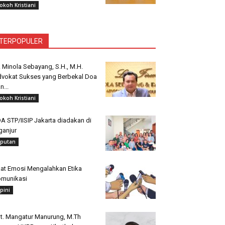
okoh Kristiani
TERPOPULER
. Minola Sebayang, S.H., M.H.
vokat Sukses yang Berbekal Doa
n...
okoh Kristiani
A STP/IISIP Jakarta diadakan di
ganjur
iputan
at Emosi Mengalahkan Etika
munikasi
pini
t. Mangatur Manurung, M.Th