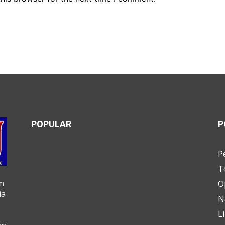
POPULAR
P
P
T
m
O
ia
N
L