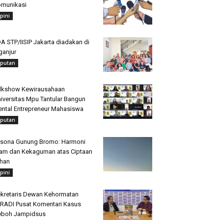
munikasi
pini
A STP/IISIP Jakarta diadakan di
ganjur
iputan
lkshow Kewirausahaan
iversitas Mpu Tantular Bangun
ntal Entrepreneur Mahasiswa
iputan
sona Gunung Bromo: Harmoni
am dan Kekaguman atas Ciptaan
han
pini
kretaris Dewan Kehormatan
RADI Pusat Komentari Kasus
eboh Jampidsus