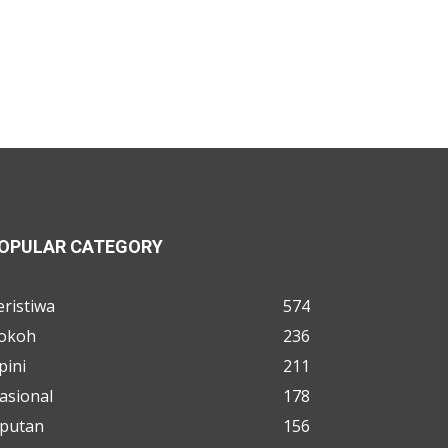
OPULAR CATEGORY
eristiwa
574
okoh
236
pini
211
asional
178
iputan
156