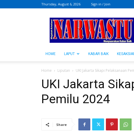
Thursday, August 6, 2026
Sign in / Join
NARWASTU.ID
HOME
LAPUT
KABAR BAIK
KESAKSIA
Home
Liputan
UKI Jakarta Sikapi Pelaksanaan P
UKI Jakarta Sika
Pemilu 2024
Share