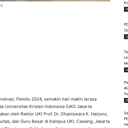
Ko
24.
O
PD
Ci
L
Ta
Un
Me
L
Pe
Al
Tu
emokrasi, Pemilu 2024, semakin hari makin terasa
O
s Universitas Kristen Indonesia (UKI) Jakarta
Se
kan oleh Rektor UKI Prof. Dr. Dhaniswara K. Harjono,
PE
kultas, dan Guru Besar di Kampus UKI, Cawang, Jakarta
H