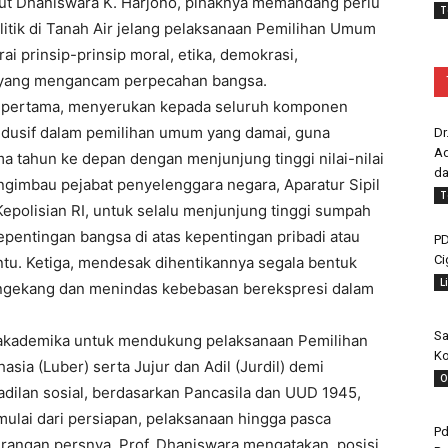
rut Dhaniswara K. Harjono, pihaknya memandang perlu
T
olitik di Tanah Air jelang pelaksanaan Pemilihan Umum
 prinsip-prinsip moral, etika, demokrasi,
a yang mengancam perpecahan bangsa.
kni pertama, menyerukan kepada seluruh komponen
ndusif dalam pemilihan umum yang damai, guna
Dr
Ad
 tahun ke depan dengan menjunjung tinggi nilai-nilai
da
gimbau pejabat penyelenggara negara, Aparatur Sipil
T
Kepolisian RI, untuk selalu menjunjung tinggi sumpah
epentingan bangsa di atas kepentingan pribadi atau
PD
Ci
entu. Ketiga, mendesak dihentikannya segala bentuk
L
mengekang dan menindas kebebasan berekspresi dalam
Sa
 akademika untuk mendukung pelaksanaan Pemilihan
Ko
 (Luber) serta Jujur dan Adil (Jurdil) demi
O
ilan sosial, berdasarkan Pancasila dan UUD 1945,
ulai dari persiapan, pelaksanaan hingga pasca
Pd
rangan persnya, Prof. Dhaniswara mengatakan, posisi