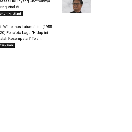
aeses HKBP yang Khotbahnya
ring Viral di...
okoh Kristiani
t. Wilhelmus Latumahina (1955-
20) Pencipta Lagu “Hidup ini
alah Kesempatan” Telah...
esaksian