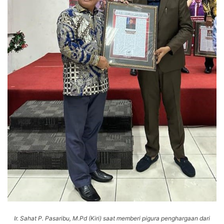
Ir. Sahat P. Pasaribu, M.Pd (Kiri) saat memberi pigura penghargaan dari