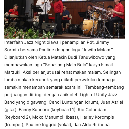
Interfaith Jazz Night diawali penampilan Pdt. Jimmy
Sormin bersama Pauline dengan lagu “Juwita Malam.”
Dilanjutkan oleh Ketua Matakin Budi Tanuwibowo yang
membawakan lagu “Sepasang Mata Bola” karya Ismail
Marzuki. Aksi berlanjut usai rehat makan malam. Selingan
lomba makan kerupuk yang diikuti perwakilan lembaga
semakin menambah semarak acara ini. Tembang-tembang
perjuangan diiringi dengan apik oleh Light of Unity Jazz
Band yang digawangi Cendi Luntungan (drum), Juan Azriel
(gitar), Fanny Kuncoro (keyboard 1), Rio Colondam
(keyboard 2), Moko Manumpil (bass), Harley Korompis
(trompet), Pauline Inggrid (vokal), dan Aldo Ririhena