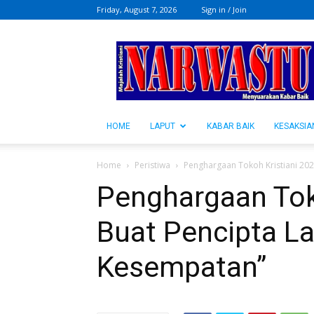
Friday, August 7, 2026
Sign in / Join
NARWASTU.ID
HOME
LAPUT
KABAR BAIK
KESAKSIA
Home
Peristiwa
Penghargaan Tokoh Kristiani 202
Penghargaan Tok
Buat Pencipta La
Kesempatan”