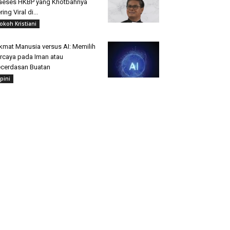
aeses HKBP yang Khotbahnya
ring Viral di...
okoh Kristiani
kmat Manusia versus AI: Memilih
rcaya pada Iman atau
cerdasan Buatan
pini