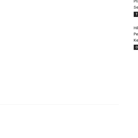
Pr
Se
T
Hi
Pe
Ke
O