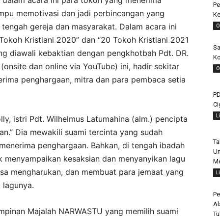
i dalam acara ini para tokoh yang menerima
Pe
mampu memotivasi dan jadi perbincangan yang
Ke
i tengah gereja dan masyarakat. Dalam acara ini
O
okoh Kristiani 2020” dan “20 Tokoh Kristiani 2021
Sa
ng diawali kebaktian dengan pengkhotbah Pdt. DR.
Ko
onsite dan online via YouTube) ini, hadir sekitar
O
erima penghargaan, mitra dan para pembaca setia
PD
Ci
L
lly, istri Pdt. Wilhelmus Latumahina (alm.) pencipta
an.” Dia mewakili suami tercinta yang sudah
Ta
 menerima penghargaan. Bahkan, di tengah ibadah
Un
tuk menyampaikan kesaksian dan menyanyikan lagu
Me
rasa mengharukan, dan membuat para jemaat yang
L
 lagunya.
Pe
Al
pimpinan Majalah NARWASTU yang memilih suami
Tu