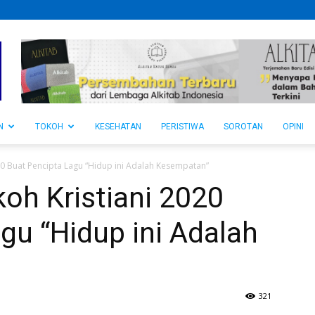
N
TOKOH
KESEHATAN
PERISTIWA
SOROTAN
OPINI
0 Buat Pencipta Lagu “Hidup ini Adalah Kesempatan”
oh Kristiani 2020
gu “Hidup ini Adalah
321