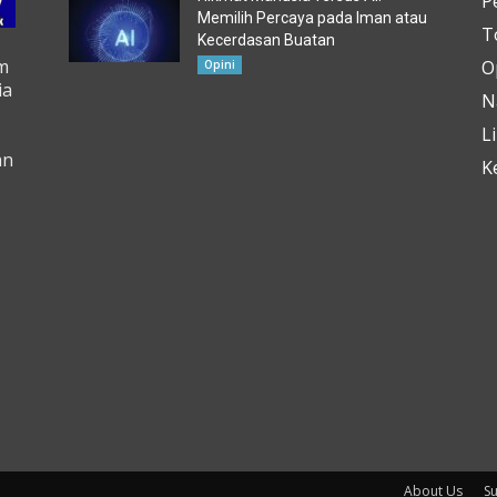
P
Memilih Percaya pada Iman atau
T
Kecerdasan Buatan
m
O
Opini
ia
N
L
an
K
About Us
S