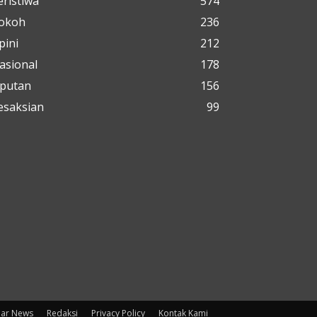
eristiwa
574
okoh
236
pini
212
asional
178
iputan
156
esaksian
99
uar News
Redaksi
Privacy Policy
Kontak Kami