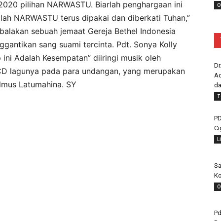
 2020 pilihan NARWASTU. Biarlah penghargaan ini
O
lah NARWASTU terus dipakai dan diberkati Tuhan,”
balakan sebuah jemaat Gereja Bethel Indonesia
ggantikan sang suami tercinta. Pdt. Sonya Kolly
 ini Adalah Kesempatan” diiringi musik oleh
Dr
 CD lagunya pada para undangan, yang merupakan
Ad
helmus Latumahina. SY
da
T
PD
Ci
L
Sa
Ko
O
Pd