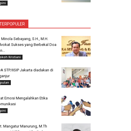
pini
TERPOPULER
. Minola Sebayang, S.H., M.H.
vokat Sukses yang Berbekal Doa
n...
okoh Kristiani
A STP/IISIP Jakarta diadakan di
ganjur
iputan
at Emosi Mengalahkan Etika
munikasi
pini
t. Mangatur Manurung, M.Th