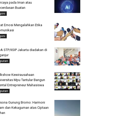
rcaya pada Iman atau
cerdasan Buatan
pini
at Emosi Mengalahkan Etika
munikasi
pini
A STP/IISIP Jakarta diadakan di
ganjur
iputan
lkshow Kewirausahaan
iversitas Mpu Tantular Bangun
ntal Entrepreneur Mahasiswa
iputan
sona Gunung Bromo: Harmoni
am dan Kekaguman atas Ciptaan
han