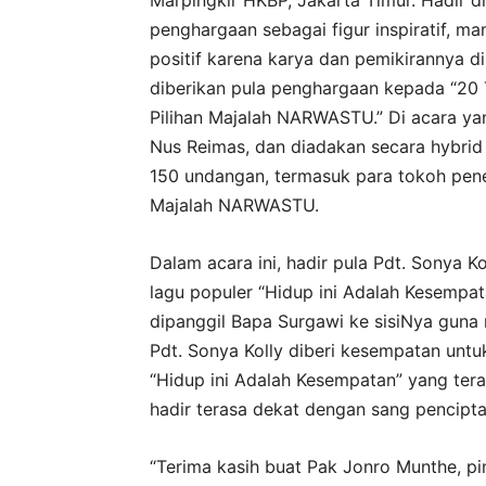
Marpingkir HKBP, Jakarta Timur. Hadir d
penghargaan sebagai figur inspiratif, 
positif karena karya dan pemikirannya d
diberikan pula penghargaan kepada “20 T
Pilihan Majalah NARWASTU.” Di acara ya
Nus Reimas, dan diadakan secara hybrid (
150 undangan, termasuk para tokoh pen
Majalah NARWASTU.
Dalam acara ini, hadir pula Pdt. Sonya Ko
lagu populer “Hidup ini Adalah Kesempat
dipanggil Bapa Surgawi ke sisiNya guna
Pdt. Sonya Kolly diberi kesempatan un
“Hidup ini Adalah Kesempatan” yang te
hadir terasa dekat dengan sang pencipta
“Terima kasih buat Pak Jonro Munthe, 