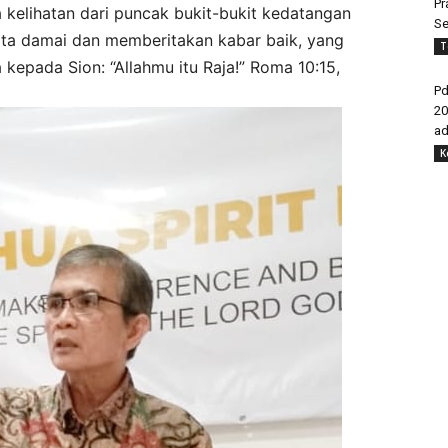
Pr
a kelihatan dari puncak bukit-bukit kedatangan
Se
ta damai dan memberitakan kabar baik, yang
T
kepada Sion: “Allahmu itu Raja!” Roma 10:15,
Pd
20
ad
K