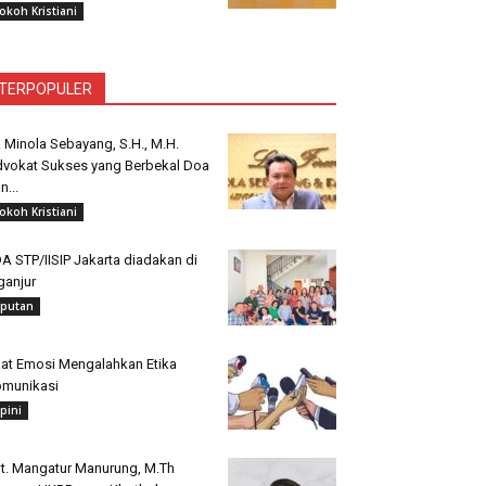
okoh Kristiani
TERPOPULER
. Minola Sebayang, S.H., M.H.
vokat Sukses yang Berbekal Doa
n...
okoh Kristiani
A STP/IISIP Jakarta diadakan di
ganjur
iputan
at Emosi Mengalahkan Etika
munikasi
pini
t. Mangatur Manurung, M.Th