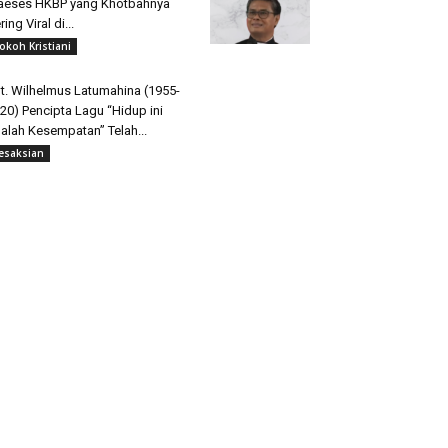
aeses HKBP yang Khotbahnya
ring Viral di...
okoh Kristiani
t. Wilhelmus Latumahina (1955-
20) Pencipta Lagu “Hidup ini
alah Kesempatan” Telah...
esaksian