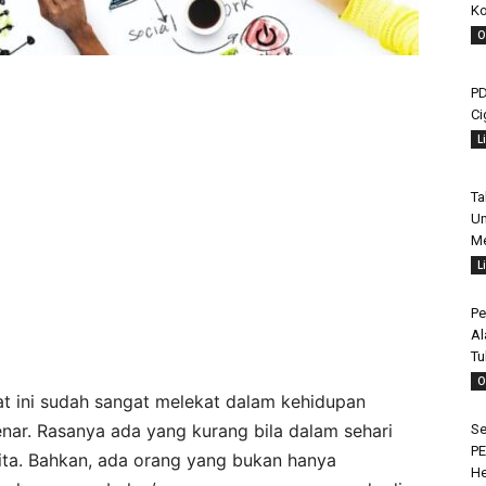
Ko
O
PD
Ci
L
Ta
Un
Me
L
Pe
Al
Tu
O
at ini sudah sangat melekat dalam kehidupan
nar. Rasanya ada yang kurang bila dalam sehari
Se
PE
a. Bahkan, ada orang yang bukan hanya
H