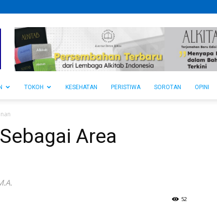
N
TOKOH
KESEHATAN
PERISTIWA
SOROTAN
OPINI
anan
Sebagai Area
M.A.
52