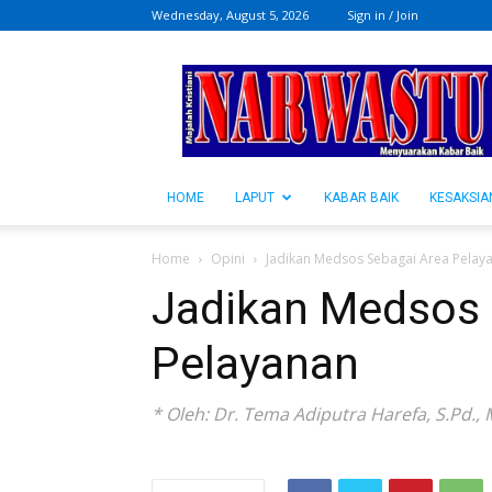
Wednesday, August 5, 2026
Sign in / Join
NARWASTU.ID
HOME
LAPUT
KABAR BAIK
KESAKSIA
Home
Opini
Jadikan Medsos Sebagai Area Pelay
Jadikan Medsos 
Pelayanan
* Oleh: Dr. Tema Adiputra Harefa, S.Pd., 