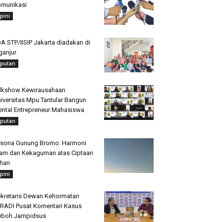
munikasi
pini
A STP/IISIP Jakarta diadakan di
ganjur
iputan
lkshow Kewirausahaan
iversitas Mpu Tantular Bangun
ntal Entrepreneur Mahasiswa
iputan
sona Gunung Bromo: Harmoni
am dan Kekaguman atas Ciptaan
han
pini
kretaris Dewan Kehormatan
RADI Pusat Komentari Kasus
eboh Jampidsus