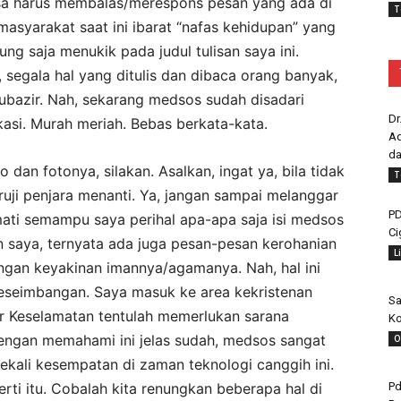
a harus membalas/merespons pesan yang ada di
T
asyarakat saat ini ibarat “nafas kehidupan” yang
ng saja menukik pada judul tulisan saya ini.
 segala hal yang ditulis dan dibaca orang banyak,
ubazir. Nah, sekarang medsos sudah disadari
Dr
asi. Murah meriah. Bebas berkata-kata.
Ad
da
dan fotonya, silakan. Asalkan, ingat ya, bila tidak
T
ruji penjara menanti. Ya, jangan sampai melanggar
PD
ati semampu saya perihal apa-apa saja isi medsos
Ci
n saya, ternyata ada juga pesan-pesan kerohanian
L
gan keyakinan imannya/agamanya. Nah, hal ini
keseimbangan. Saya masuk ke area kekristenan
Sa
r Keselamatan tentulah memerlukan sarana
Ko
engan memahami ini jelas sudah, medsos sangat
O
 sekali kesempatan di zaman teknologi canggih ini.
Pd
perti itu. Cobalah kita renungkan beberapa hal di