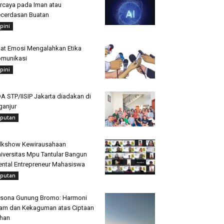
rcaya pada Iman atau
cerdasan Buatan
pini
at Emosi Mengalahkan Etika
munikasi
pini
A STP/IISIP Jakarta diadakan di
ganjur
iputan
lkshow Kewirausahaan
iversitas Mpu Tantular Bangun
ntal Entrepreneur Mahasiswa
iputan
sona Gunung Bromo: Harmoni
am dan Kekaguman atas Ciptaan
han