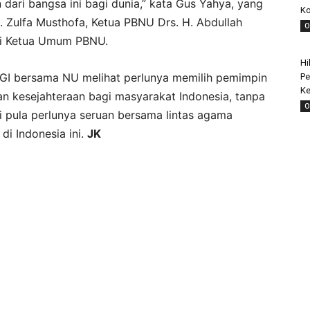
 dari bangsa ini bagi dunia,” kata Gus Yahya, yang
Ko
Zulfa Musthofa, Ketua PBNU Drs. H. Abdullah
O
pri Ketua Umum PBNU.
Hi
GI bersama NU melihat perlunya memilih pemimpin
Pe
Ke
kesejahteraan bagi masyarakat Indonesia, tanpa
O
i pula perlunya seruan bersama lintas agama
di Indonesia ini.
JK