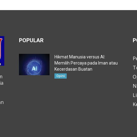
POPULAR
P
Hikmat Manusia versus AI:
P
Memilih Percaya pada Iman atau
T
Kecerdasan Buatan
m
O
Opini
ia
N
L
an
K