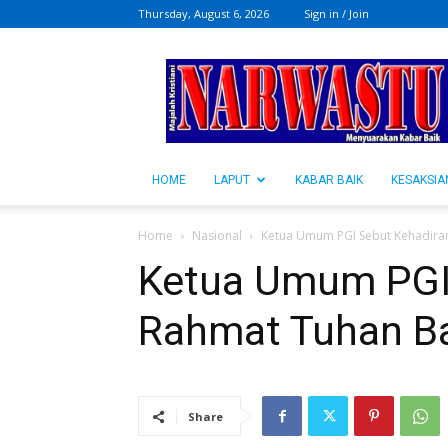
Thursday, August 6, 2026
Sign in / Join
NARWASTU.ID
HOME
LAPUT
KABAR BAIK
KESAKSIA
Home
Nasional
Ketua Umum PGI Sebut Kehadira
Ketua Umum PGI
Rahmat Tuhan Ba
Share