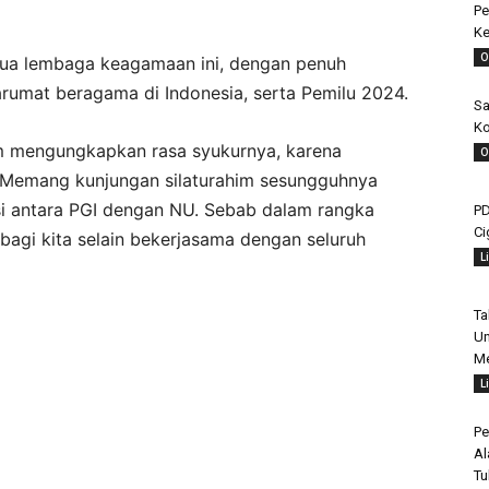
Pe
Ke
O
dua lembaga keagamaan ini, dengan penuh
umat beragama di Indonesia, serta Pemilu 2024.
Sa
Ko
m mengungkapkan rasa syukurnya, karena
O
“Memang kunjungan silaturahim sesungguhnya
isi antara PGI dengan NU. Sebab dalam rangka
PD
Ci
bagi kita selain bekerjasama dengan seluruh
L
Ta
Un
Me
L
Pe
Al
Tu