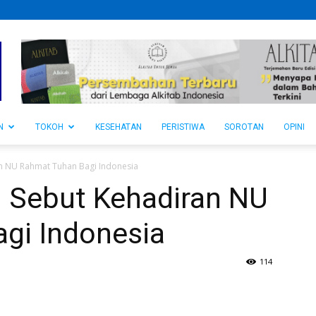
N
TOKOH
KESEHATAN
PERISTIWA
SOROTAN
OPINI
n NU Rahmat Tuhan Bagi Indonesia
 Sebut Kehadiran NU
gi Indonesia
114