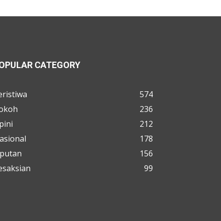
OPULAR CATEGORY
eristiwa
574
okoh
236
pini
212
asional
178
iputan
156
esaksian
99