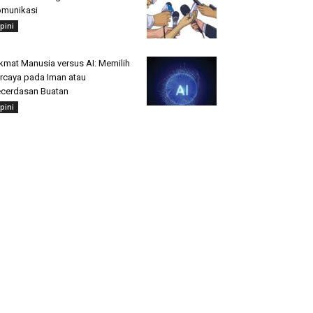
munikasi
pini
kmat Manusia versus AI: Memilih
rcaya pada Iman atau
cerdasan Buatan
pini