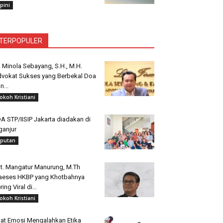
pini
TERPOPULER
. Minola Sebayang, S.H., M.H.
vokat Sukses yang Berbekal Doa
n...
okoh Kristiani
A STP/IISIP Jakarta diadakan di
ganjur
iputan
t. Mangatur Manurung, M.Th
aeses HKBP yang Khotbahnya
ring Viral di...
okoh Kristiani
at Emosi Mengalahkan Etika