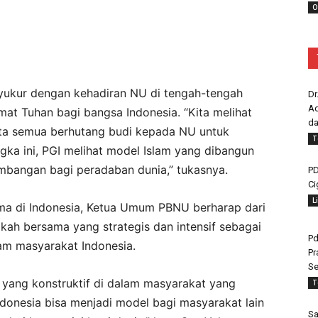
O
syukur dengan kehadiran NU di tengah-tengah
Dr
Ad
mat Tuhan bagi bangsa Indonesia. “Kita melihat
da
ita semua berhutang budi kepada NU untuk
T
ka ini, PGI melihat model Islam yang dibangun
sumbangan bagi peradaban dunia,” tukasnya.
PD
Ci
L
ama di Indonesia, Ketua Umum PBNU berharap dari
kah bersama yang strategis dan intensif sebagai
Pd
m masyarakat Indonesia.
Pr
Se
 yang konstruktif di dalam masyarakat yang
T
donesia bisa menjadi model bagi masyarakat lain
Sa