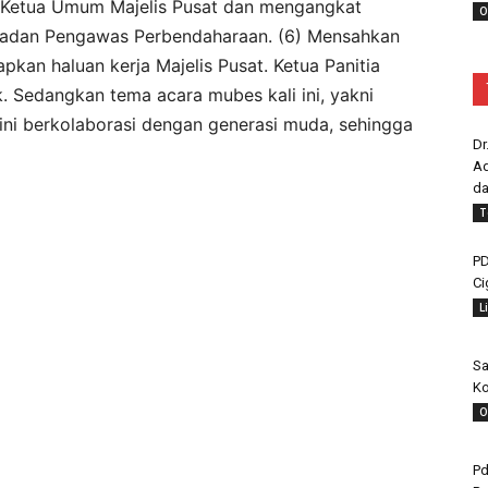
h Ketua Umum Majelis Pusat dan mengangkat
O
 Badan Pengawas Perbendaharaan. (6) Mensahkan
pkan haluan kerja Majelis Pusat. Ketua Panitia
. Sedangkan tema acara mubes kali ini, yakni
 ini berkolaborasi dengan generasi muda, sehingga
Dr
Ad
da
T
PD
Ci
L
Sa
Ko
O
Pd