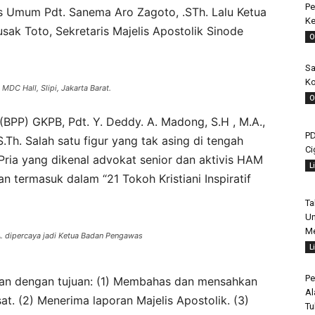
Pe
ris Umum Pdt. Sanema Aro Zagoto, .STh. Lalu Ketua
Ke
usak Toto, Sekretaris Majelis Apostolik Sinode
O
Sa
Ko
DC Hall, Slipi, Jakarta Barat.
O
PP) GKPB, Pdt. Y. Deddy. A. Madong, S.H , M.A.,
PD
Th. Salah satu figur yang tak asing di tengah
Ci
ria yang dikenal advokat senior dan aktivis HAM
L
an termasuk dalam “21 Tokoh Kristiani Inspiratif
Ta
Un
Me
A. dipercaya jadi Ketua Badan Pengawas
L
Pe
akan dengan tujuan: (1) Membahas dan mensahkan
Al
t. (2) Menerima laporan Majelis Apostolik. (3)
Tu