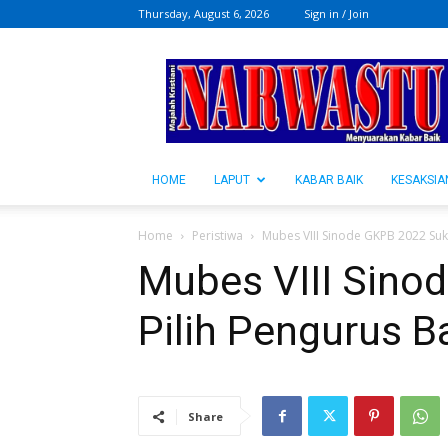
Thursday, August 6, 2026
Sign in / Join
NARWASTU.ID
HOME
LAPUT
KABAR BAIK
KESAKSIA
Home
Peristiwa
Mubes VIII Sinode GKPB 2022 Suk
Mubes VIII Sino
Pilih Pengurus B
Share