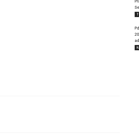
Pr
Se
T
Pd
20
ad
K