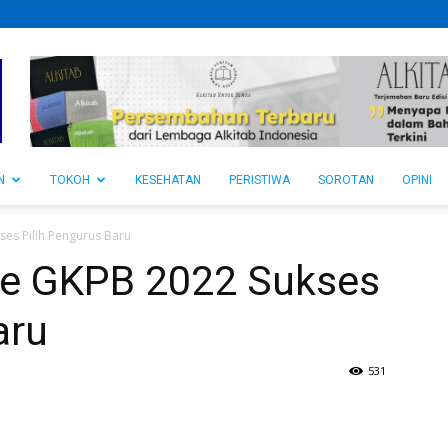
N
TOKOH
KESEHATAN
PERISTIWA
SOROTAN
OPINI
ses Pilih Pengurus Baru
de GKPB 2022 Sukses
aru
531