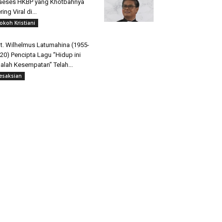
aeses HKBP yang Khotbahnya
ring Viral di...
okoh Kristiani
t. Wilhelmus Latumahina (1955-
20) Pencipta Lagu “Hidup ini
alah Kesempatan” Telah...
esaksian