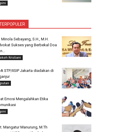
pini
TERPOPULER
. Minola Sebayang, S.H., M.H.
vokat Sukses yang Berbekal Doa
n...
okoh Kristiani
A STP/IISIP Jakarta diadakan di
ganjur
iputan
at Emosi Mengalahkan Etika
munikasi
pini
t. Mangatur Manurung, M.Th