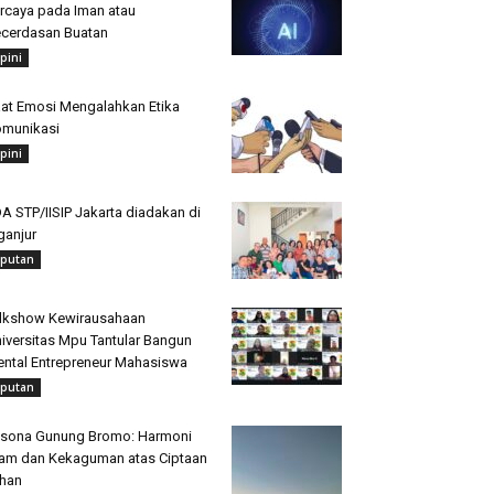
rcaya pada Iman atau
cerdasan Buatan
pini
at Emosi Mengalahkan Etika
munikasi
pini
A STP/IISIP Jakarta diadakan di
ganjur
iputan
lkshow Kewirausahaan
iversitas Mpu Tantular Bangun
ntal Entrepreneur Mahasiswa
iputan
sona Gunung Bromo: Harmoni
am dan Kekaguman atas Ciptaan
han