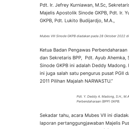
Pdt. Ir. Jefrey Kurniawan, M.Sc, Sekreta
Majelis Apostolik Sinode GKPB, Pdt. Ir. Y
GKPB, Pdt. Lukito Budijardjo, M.A.,
Mubes VIII Sinode GKPB diadakan pada 28 Oktober 2022 di M
Ketua Badan Pengawas Perbendaharaan (B
dan Sekretaris BPP, Pdt. Ayub Ahemka, S.
Sinode GKPB ini adalah Deddy Madong. P
ini juga salah satu pengurus pusat PGII d
2011 Pilihan Majalah NARWASTU.”
Pdt. Y. Deddy A. Madong, S.H., M.
Perbendaharaan (BPP) GKPB.
Sekadar tahu, acara Mubes VII ini diad
laporan pertanggungjawaban Majelis Pusa