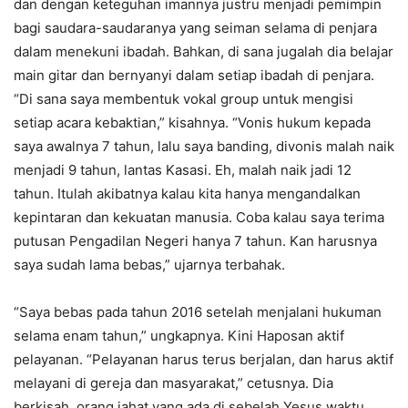
dan dengan keteguhan imannya justru menjadi pemimpin
bagi saudara-saudaranya yang seiman selama di penjara
dalam menekuni ibadah. Bahkan, di sana jugalah dia belajar
main gitar dan bernyanyi dalam setiap ibadah di penjara.
“Di sana saya membentuk vokal group untuk mengisi
setiap acara kebaktian,” kisahnya. “Vonis hukum kepada
saya awalnya 7 tahun, lalu saya banding, divonis malah naik
menjadi 9 tahun, lantas Kasasi. Eh, malah naik jadi 12
tahun. Itulah akibatnya kalau kita hanya mengandalkan
kepintaran dan kekuatan manusia. Coba kalau saya terima
putusan Pengadilan Negeri hanya 7 tahun. Kan harusnya
saya sudah lama bebas,” ujarnya terbahak.
“Saya bebas pada tahun 2016 setelah menjalani hukuman
selama enam tahun,” ungkapnya. Kini Haposan aktif
pelayanan. “Pelayanan harus terus berjalan, dan harus aktif
melayani di gereja dan masyarakat,” cetusnya. Dia
berkisah, orang jahat yang ada di sebelah Yesus waktu