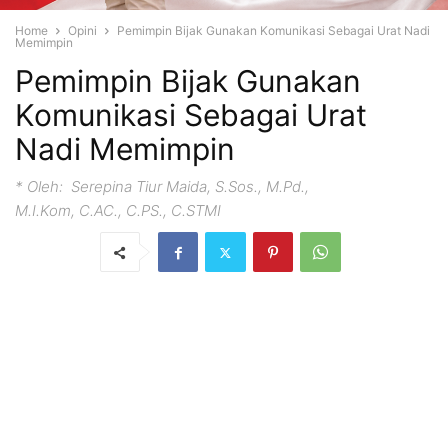
Home
Opini
Pemimpin Bijak Gunakan Komunikasi Sebagai Urat Nadi
Memimpin
Pemimpin Bijak Gunakan
Komunikasi Sebagai Urat
Nadi Memimpin
* Oleh: Serepina Tiur Maida, S.Sos., M.Pd.,
M.I.Kom, C.AC., C.PS., C.STMI