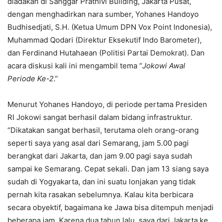
diadakan di Sanggar Prathivi Building, Jakarta Pusat,
dengan menghadirkan nara sumber, Yohanes Handoyo
Budhisedjati, S.H. (Ketua Umum DPN Vox Point Indonesia),
Muhammad Qodari (Direktur Eksekutif Indo Barometer),
dan Ferdinand Hutahaean (Politisi Partai Demokrat). Dan
acara diskusi kali ini mengambil tema “
Jokowi Awal
Periode Ke-2
.”
Menurut Yohanes Handoyo, di periode pertama Presiden
RI Jokowi sangat berhasil dalam bidang infrastruktur.
“Dikatakan sangat berhasil, terutama oleh orang-orang
seperti saya yang asal dari Semarang, jam 5.00 pagi
berangkat dari Jakarta, dan jam 9.00 pagi saya sudah
sampai ke Semarang. Cepat sekali. Dan jam 13 siang saya
sudah di Yogyakarta, dan ini suatu lonjakan yang tidak
pernah kita rasakan sebelumnya. Kalau kita berbicara
secara obyektif, bagaimana ke Jawa bisa ditempuh menjadi
beberapa jam. Karena dua tahun lalu, saya dari Jakarta ke