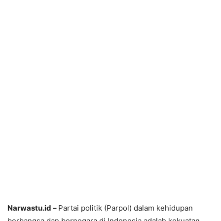
Narwastu.id –
Partai politik (Parpol) dalam kehidupan
berbangsa dan bernegara di Indonesia adalah kekuatan.