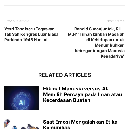
Previous article
Next article
Yesri Tandiseru Tegaskan
Ronald Simanjuntak, S.H.,
Tak Sah Kongres Luar Biasa
M.H: “Tuhan Izinkan Masalah
Parkindo 1945 Hari ini
di Kehidupan untuk
Menumbuhkan
Ketergantungan Manusia
KepadaNya”
RELATED ARTICLES
Hikmat Manusia versus AI:
Memilih Percaya pada Iman atau
Kecerdasan Buatan
Saat Emosi Mengalahkan Etika
Komunikasi