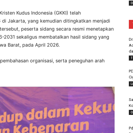
O
risten Kudus Indonesia (GKKI) telah
di Jakarta, yang kemudian ditingkatkan menjadi
 tersebut, peserta sidang secara resmi menetapkan
6-2031 sekaligus membatalkan hasil sidang yang
Dr
a Barat, pada April 2026.
Ad
da
T
 pembahasan organisasi, serta peneguhan arah
PD
Ci
L
Sa
Ko
O
Pd