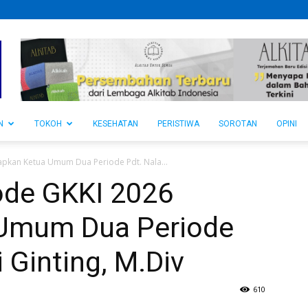
N
TOKOH
KESEHATAN
PERISTIWA
SOROTAN
OPINI
apkan Ketua Umum Dua Periode Pdt. Nala...
ode GKKI 2026
 Umum Dua Periode
 Ginting, M.Div
610