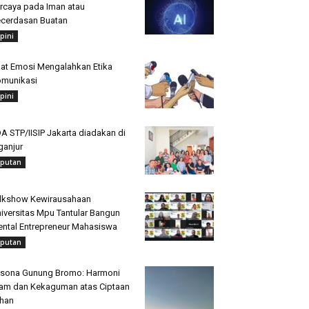
rcaya pada Iman atau
cerdasan Buatan
pini
at Emosi Mengalahkan Etika
munikasi
pini
A STP/IISIP Jakarta diadakan di
ganjur
iputan
lkshow Kewirausahaan
iversitas Mpu Tantular Bangun
ntal Entrepreneur Mahasiswa
iputan
sona Gunung Bromo: Harmoni
am dan Kekaguman atas Ciptaan
han