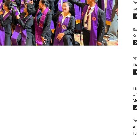
Pe
Ke
O
Sa
Ko
O
PD
Ci
L
Ta
Un
Me
L
Pe
Al
Tu