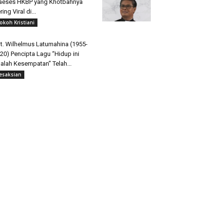
aeses HKBP yang Khotbahnya
ring Viral di...
okoh Kristiani
t. Wilhelmus Latumahina (1955-
20) Pencipta Lagu “Hidup ini
alah Kesempatan” Telah...
esaksian