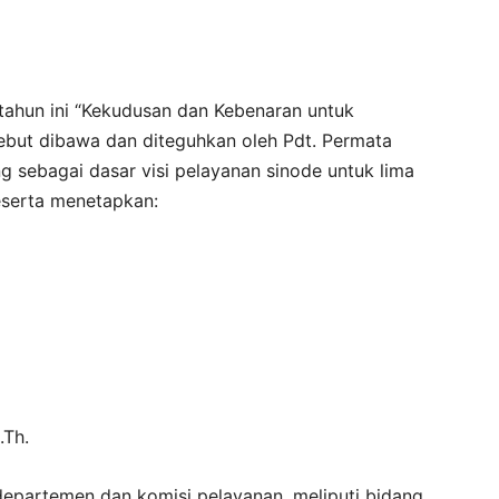
ahun ini “Kekudusan dan Kebenaran untuk
but dibawa dan diteguhkan oleh Pdt. Permata
g sebagai dasar visi pelayanan sinode untuk lima
eserta menetapkan:
.Th.
departemen dan komisi pelayanan, meliputi bidang