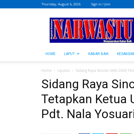
Thursday, August 6, 2026
Sign in / Join
NARWASTU.ID
HOME
LAPUT
KABAR BAIK
KESAKSIA
Home
Liputan
Sidang Raya Sinode GKKI 2026 Tet
Sidang Raya Sin
Tetapkan Ketua
Pdt. Nala Yosuari