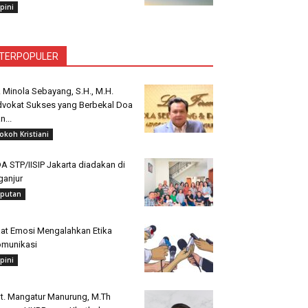
pini
TERPOPULER
. Minola Sebayang, S.H., M.H.
vokat Sukses yang Berbekal Doa
n...
okoh Kristiani
A STP/IISIP Jakarta diadakan di
ganjur
iputan
at Emosi Mengalahkan Etika
munikasi
pini
t. Mangatur Manurung, M.Th