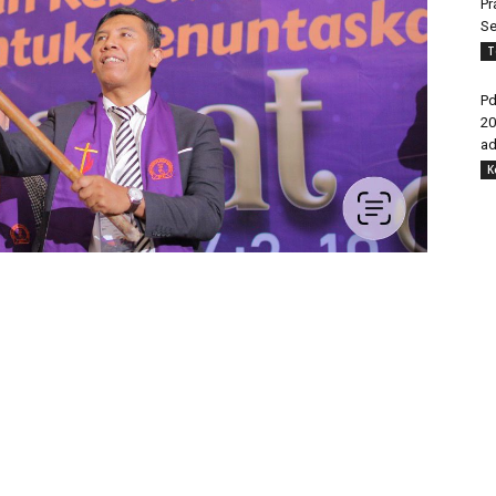
Pr
Se
T
Pd
20
ad
K