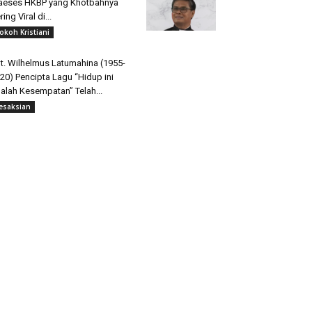
aeses HKBP yang Khotbahnya
ring Viral di...
okoh Kristiani
t. Wilhelmus Latumahina (1955-
20) Pencipta Lagu “Hidup ini
alah Kesempatan” Telah...
esaksian