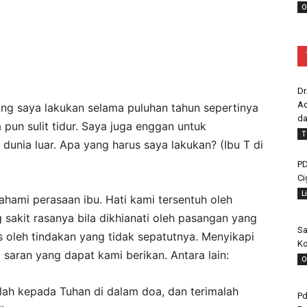
O
Dr
Ad
ng saya lakukan selama puluhan tahun sepertinya
da
 pun sulit tidur. Saya juga enggan untuk
T
dunia luar. Apa yang harus saya lakukan? (Ibu T di
PD
Ci
L
hami perasaan ibu. Hati kami tersentuh oleh
sakit rasanya bila dikhianati oleh pasangan yang
Sa
las oleh tindakan yang tidak sepatutnya. Menyikapi
Ko
 saran yang dapat kami berikan. Antara lain:
O
glah kepada Tuhan di dalam doa, dan terimalah
Pd