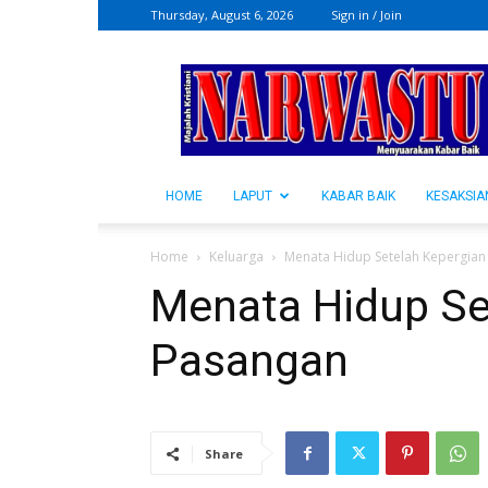
Thursday, August 6, 2026
Sign in / Join
NARWASTU.ID
HOME
LAPUT
KABAR BAIK
KESAKSIA
Home
Keluarga
Menata Hidup Setelah Kepergian
Menata Hidup Se
Pasangan
Share