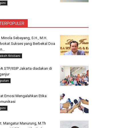
pini
TERPOPULER
. Minola Sebayang, S.H., M.H.
vokat Sukses yang Berbekal Doa
n...
okoh Kristiani
A STP/IISIP Jakarta diadakan di
ganjur
iputan
at Emosi Mengalahkan Etika
munikasi
pini
t. Mangatur Manurung, M.Th