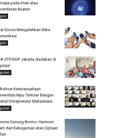
rcaya pada Iman atau
cerdasan Buatan
pini
at Emosi Mengalahkan Etika
munikasi
pini
A STP/IISIP Jakarta diadakan di
ganjur
iputan
lkshow Kewirausahaan
iversitas Mpu Tantular Bangun
ntal Entrepreneur Mahasiswa
iputan
sona Gunung Bromo: Harmoni
am dan Kekaguman atas Ciptaan
han