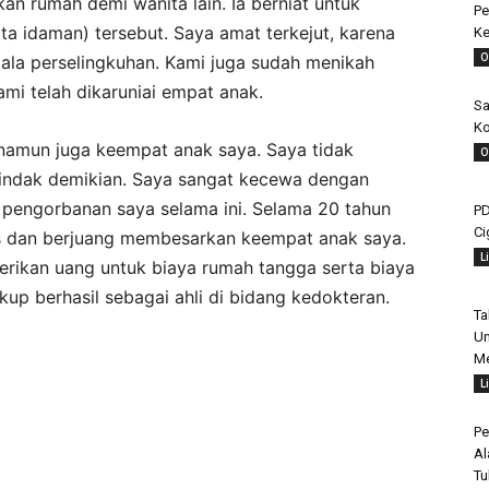
an rumah demi wanita lain. Ia berniat untuk
Pe
a idaman) tersebut. Saya amat terkejut, karena
Ke
O
jala perselingkuhan. Kami juga sudah menikah
ami telah dikaruniai empat anak.
Sa
Ko
 namun juga keempat anak saya. Saya tidak
O
indak demikian. Saya sangat kecewa dengan
 pengorbanan saya selama ini. Selama 20 tahun
PD
Ci
as dan berjuang membesarkan keempat anak saya.
L
erikan uang untuk biaya rumah tangga serta biaya
kup berhasil sebagai ahli di bidang kedokteran.
Ta
Un
Me
L
Pe
Al
Tu