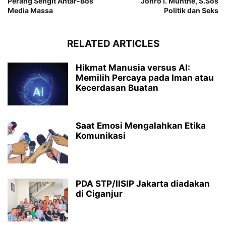
Perang Sengit Antar-Bos
Jonro I. Munthe, S.Sos
Media Massa
Politik dan Seks
RELATED ARTICLES
Hikmat Manusia versus AI:
Memilih Percaya pada Iman atau
Kecerdasan Buatan
Saat Emosi Mengalahkan Etika
Komunikasi
PDA STP/IISIP Jakarta diadakan
di Ciganjur