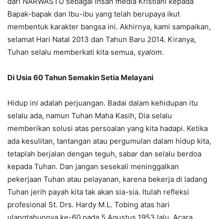
dari NARWASTU sebagai insan media Kristiani kepada
Bapak-bapak dan Ibu-ibu yang telah berupaya ikut
membentuk karakter bangsa ini. Akhirnya, kami sampaikan,
selamat Hari Natal 2013 dan Tahun Baru 2014. Kiranya,
Tuhan selalu memberkati kita semua,
syalom
.
Di Usia 60 Tahun Semakin Setia Melayani
Hidup ini adalah perjuangan. Badai dalam kehidupan itu
selalu ada, namun Tuhan Maha Kasih, Dia selalu
memberikan solusi atas persoalan yang kita hadapi. Ketika
ada kesulitan, tantangan atau pergumulan dalam hidup kita,
tetaplah berjalan dengan teguh, sabar dan selalu berdoa
kepada Tuhan. Dan jangan sesekali meninggalkan
pekerjaan Tuhan atau pelayanan, karena bekerja di ladang
Tuhan jerih payah kita tak akan sia-sia. Itulah refleksi
profesional St. Drs. Hardy M.L. Tobing atas hari
ulangtahunnya ke-60 pada 5 Agustus 1953 lalu. Acara