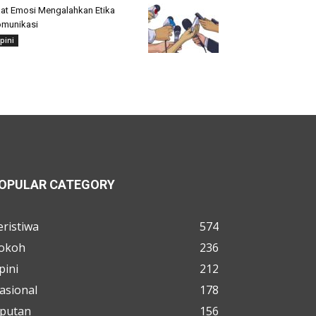
at Emosi Mengalahkan Etika
munikasi
pini
OPULAR CATEGORY
eristiwa
574
okoh
236
pini
212
asional
178
iputan
156