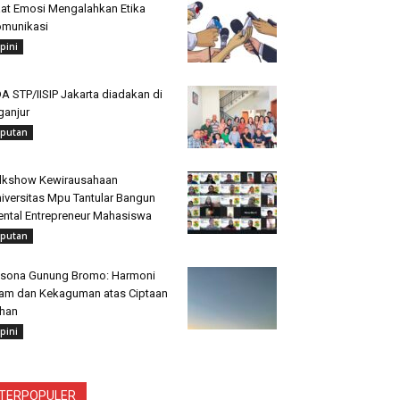
at Emosi Mengalahkan Etika
munikasi
pini
A STP/IISIP Jakarta diadakan di
ganjur
iputan
lkshow Kewirausahaan
iversitas Mpu Tantular Bangun
ntal Entrepreneur Mahasiswa
iputan
sona Gunung Bromo: Harmoni
am dan Kekaguman atas Ciptaan
han
pini
TERPOPULER