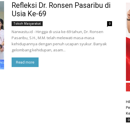
Refleksi Dr. Ronsen Pasaribu di
Usia Ke-69
Tokoh Masyarakat
0
Narwastu.id - Hingga di usia ke-69 tahun, Dr. Ronsen
Pasaribu, S.H., M.M. telah melewati masa-masa
kehidupannya dengan penuh ucapan syukur. Banyak
gelombang kehidupan, asam...
Read more
Hi
Pe
Ke
O