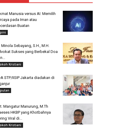
kmat Manusia versus AI: Memilih
rcaya pada Iman atau
cerdasan Buatan
pini
. Minola Sebayang, S.H., M.H.
vokat Sukses yang Berbekal Doa
n...
okoh Kristiani
A STP/IISIP Jakarta diadakan di
ganjur
iputan
t. Mangatur Manurung, M.Th
aeses HKBP yang Khotbahnya
ring Viral di...
okoh Kristiani