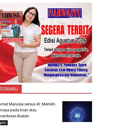
TERBARU
kmat Manusia versus AI: Memilih
rcaya pada Iman atau
cerdasan Buatan
pini