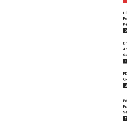
Hi
Pe
Ke
O
Dr
Ad
da
T
PD
Ci
L
Pd
Pr
Se
T