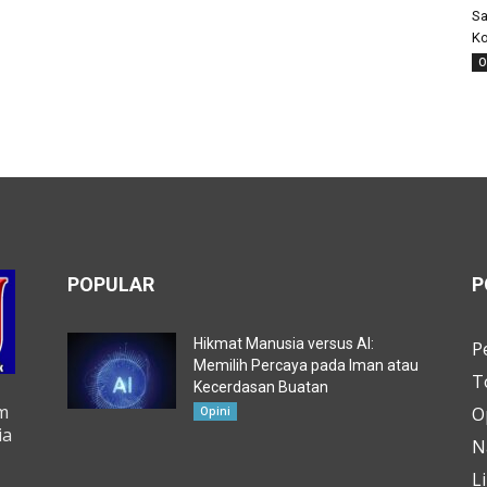
Sa
Ko
O
POPULAR
P
Hikmat Manusia versus AI:
P
Memilih Percaya pada Iman atau
T
Kecerdasan Buatan
m
O
Opini
ia
N
L