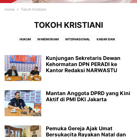
Home
Tokoh Kristiani
TOKOH KRISTIANI
HUKUM
IN MEMORIAM
INTERNASIONAL
KABAR BAIK
KASIH KARUNIA
KELUARGA
KESAKSIAN
KESEHATAN
LAPUT
LIPUTAN
MOTIVASI
NASIONAL
OPINI
PENDIDIKAN
PERISTIWA
Kunjungan Sekretaris Dewan
RENUNGAN
RESENSI
Kehormatan DPN PERADI ke
SOROTAN
TOKOH
TOKOH KRISTIANI
Kantor Redaksi NARWASTU
TOKOH MASYARAKAT
USAHA
VIDEO
Mantan Anggota DPRD yang Kini
Aktif di PMI DKI Jakarta
Pemuka Gereja Ajak Umat
Bersukacita Rayakan Natal dan