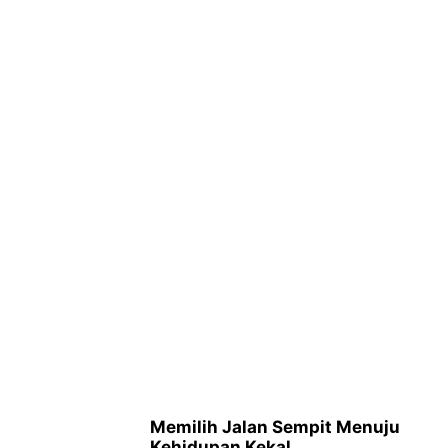
Memilih Jalan Sempit Menuju
Kehidupan Kekal