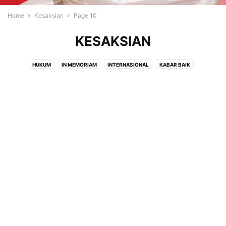
Home
Kesaksian
Page 10
KESAKSIAN
HUKUM
IN MEMORIAM
INTERNASIONAL
KABAR BAIK
KASIH KARUNIA
KELUARGA
KESAKSIAN
KESEHATAN
LAPUT
LIPUTAN
MOTIVASI
NASIONAL
OPINI
PENDIDIKAN
PERISTIWA
RENUNGAN
RESENSI
SOROTAN
TOKOH
TOKOH KRISTIANI
TOKOH MASYARAKAT
USAHA
VIDEO