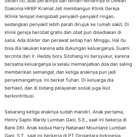
Selain itu, atas perannya dan teman-temannya di Dewan
Diakonia HKBP Kramat Jati membangun Klinik Gereja
(Klinik tempat mengobati penyakit-penyakit ringan,
sedangkan penyakit lebih parah dirujuk ke rumah sakit. Di
klinik gereja berobat gratis dan obat pun disediakan di
sana. Ada dokter dan perawat setiap hari Minggu. Hal itu
bisa dia lakukan karena ada dukungan keluarganya. Suami
tercinta dari Ir. Heddy boru Sitohang ini bersyukur, karena
bersama keluarganya ia selalu memanjatkan doa dan saling
memberikan semangat, dan ketiga anaknya pun jadi
penyemangatnya. Ini berkat Tuhan. Di keluarga dia
berhasil, dan di bidang pelayanan sosial juga ikut
berkontribusi.
Sekarang ketiga anaknya sudah mandiri. Anak pertama,
Henry Sapto Wardy Lumban Gaol, S.E., saat ini bekerja di
Bank DKI. Anak kedua Harry Natanael Mountane Lumban
Gaol, S.T., saat ini berkerja di PT Dirgantara Indonesia.