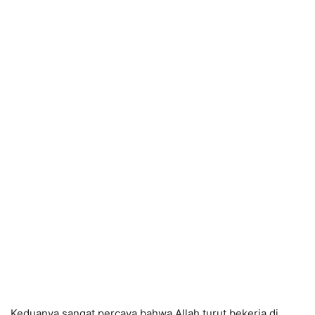
Keduanya sangat percaya bahwa Allah turut bekerja di