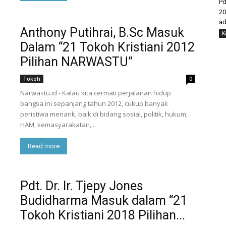
Pd
20
ad
Anthony Putihrai, B.Sc Masuk
K
Dalam “21 Tokoh Kristiani 2012
Pilihan NARWASTU”
Tokoh
0
Narwastu.id - Kalau kita cermati perjalanan hidup
bangsa ini sepanjang tahun 2012, cukup banyak
peristiwa menarik, baik di bidang sosial, politik, hukum,
HAM, kemasyarakatan,...
Read more
Pdt. Dr. Ir. Tjepy Jones
Budidharma Masuk dalam “21
Tokoh Kristiani 2018 Pilihan...