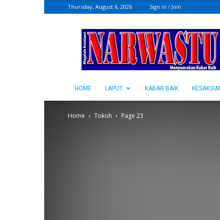
Thursday, August 6, 2026
Sign in / Join
NARWASTU.ID
HOME
LAPUT
KABAR BAIK
KESAKSIA
Home
Tokoh
Page 23