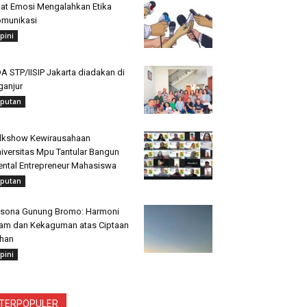
at Emosi Mengalahkan Etika
munikasi
pini
A STP/IISIP Jakarta diadakan di
ganjur
iputan
lkshow Kewirausahaan
iversitas Mpu Tantular Bangun
ntal Entrepreneur Mahasiswa
iputan
sona Gunung Bromo: Harmoni
am dan Kekaguman atas Ciptaan
han
pini
TERPOPULER