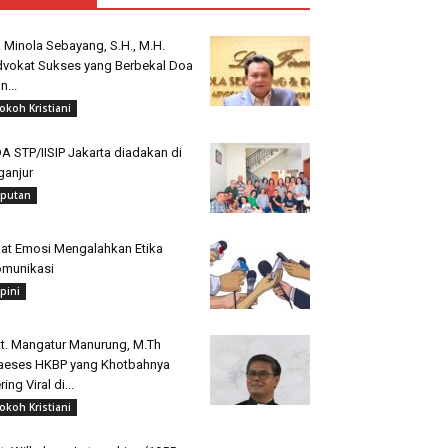
. Minola Sebayang, S.H., M.H.
vokat Sukses yang Berbekal Doa
n...
okoh Kristiani
A STP/IISIP Jakarta diadakan di
ganjur
iputan
at Emosi Mengalahkan Etika
munikasi
pini
t. Mangatur Manurung, M.Th
aeses HKBP yang Khotbahnya
ring Viral di...
okoh Kristiani