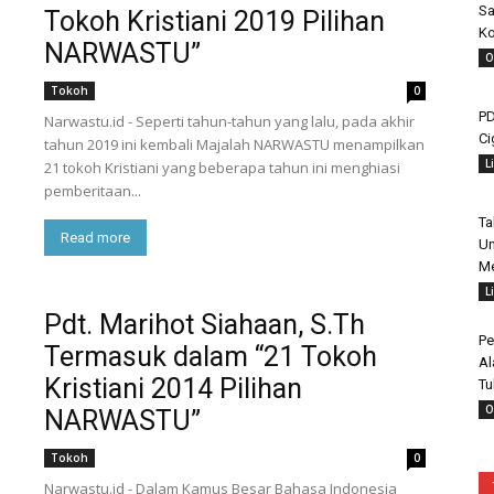
Sa
Tokoh Kristiani 2019 Pilihan
Ko
NARWASTU”
O
Tokoh
0
PD
Narwastu.id - Seperti tahun-tahun yang lalu, pada akhir
Ci
tahun 2019 ini kembali Majalah NARWASTU menampilkan
L
21 tokoh Kristiani yang beberapa tahun ini menghiasi
pemberitaan...
Ta
Read more
Un
Me
L
Pdt. Marihot Siahaan, S.Th
Pe
Termasuk dalam “21 Tokoh
Al
Kristiani 2014 Pilihan
Tu
O
NARWASTU”
Tokoh
0
Narwastu.id - Dalam Kamus Besar Bahasa Indonesia