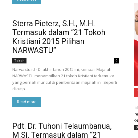
Sterra Pieterz, S.H., M.H.
Termasuk dalam “21 Tokoh
Kristiani 2015 Pilihan
NARWASTU”
Tokoh
0
Narwastu.id - Di akhir tahun 2015 ini, kembali Majalah
NARWASTU menampilkan 21 tokoh Kristiani terkemuka
yang pernah muncul di pemberitaan majalah ini. Seperti
dikutip...
Read more
Hi
Pe
Ke
Pdt. Dr. Tuhoni Telaumbanua,
O
M.Si. Termasuk dalam “21