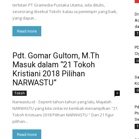
terbitan PT Gramedia Pustaka Utama, ada ditulis,
seseorang disebut Tokoh: kalau ia pemimpin yang baik,
Dr
yang dapat...
Ad
da
Read more
T
PD
Ci
Pdt. Gomar Gultom, M.Th
L
Masuk dalam “21 Tokoh
Kristiani 2018 Pilihan
Sa
NARWASTU”
Ko
O
Tokoh
0
Narwastu.id - Seperti tahun-tahun yang lalu, Majalah
Pd
NARWASTU yang kita cintai ini kembali menampilkan "21
Pr
Tokoh Kristuani 2018 Pilihan NARWASTU." Dan 21 figur
Se
pilihan...
T
Read more