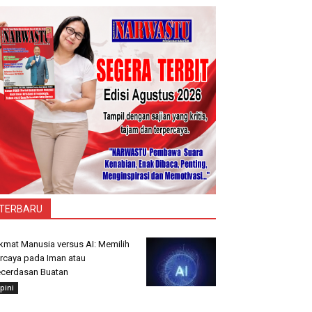
TERBARU
kmat Manusia versus AI: Memilih
rcaya pada Iman atau
cerdasan Buatan
pini