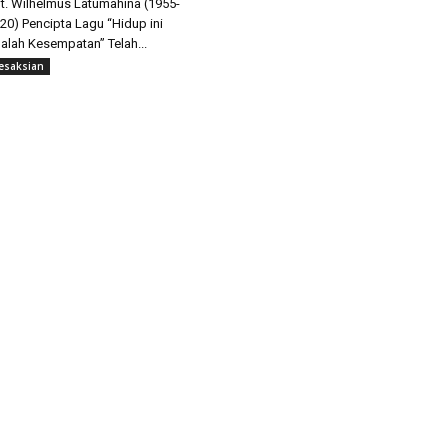
t. Wilhelmus Latumahina (1955-
20) Pencipta Lagu “Hidup ini
alah Kesempatan” Telah...
esaksian