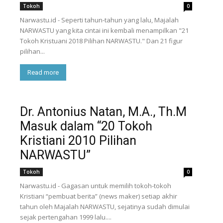
Tokoh
0
Narwastu.id - Seperti tahun-tahun yang lalu, Majalah
NARWASTU yang kita cintai ini kembali menampilkan "21
Tokoh Kristuani 2018 Pilihan NARWASTU." Dan 21 figur
pilihan...
Read more
Dr. Antonius Natan, M.A., Th.M
Masuk dalam “20 Tokoh
Kristiani 2010 Pilihan
NARWASTU”
Tokoh
0
Narwastu.id - Gagasan untuk memilih tokoh-tokoh
Kristiani “pembuat berita” (news maker) setiap akhir
tahun oleh Majalah NARWASTU, sejatinya sudah dimulai
sejak pertengahan 1999 lalu....