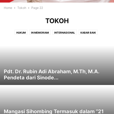
Home
Tokoh
Page 22
TOKOH
HUKUM
IN MEMORIAM
INTERNASIONAL
KABAR BAIK
KASIH KARUNIA
KELUARGA
KESAKSIAN
KESEHATAN
LAPUT
LIPUTAN
MOTIVASI
NASIONAL
OPINI
PENDIDIKAN
PERISTIWA
RENUNGAN
RESENSI
SOROTAN
TOKOH
TOKOH KRISTIANI
TOKOH MASYARAKAT
USAHA
VIDEO
Pdt. Dr. Rubin Adi Abraham, M.Th, M.A.
Pendeta dari Sinode...
Mangasi Sihombing Termasuk dalam “21