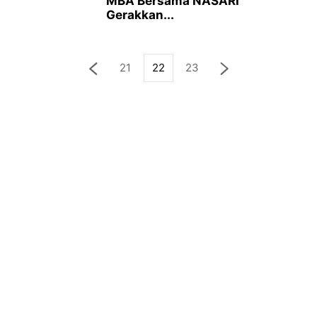
MBA Bersama NASARI
Gerakkan...
21
22
23