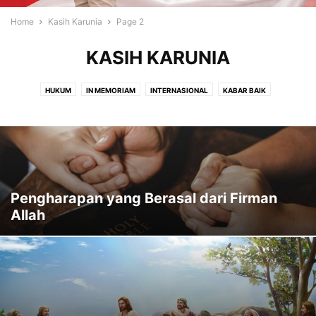
Home
Kasih Karunia
Page 2
KASIH KARUNIA
HUKUM
IN MEMORIAM
INTERNASIONAL
KABAR BAIK
KASIH KARUNIA
KELUARGA
KESAKSIAN
KESEHATAN
LAPUT
LIPUTAN
MOTIVASI
NASIONAL
OPINI
PENDIDIKAN
PERISTIWA
RENUNGAN
RESENSI
SOROTAN
TOKOH
TOKOH KRISTIANI
TOKOH MASYARAKAT
USAHA
VIDEO
Pengharapan yang Berasal dari Firman
Allah