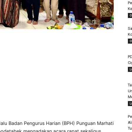
Pe
Ke
O
Sa
Ko
O
PD
Ci
L
Ta
Un
Me
L
Pe
Al
lalu Badan Pengurus Harian (BPH) Punguan Marhati
Tu
bodetabek mengadakan acara rapat sekaligus