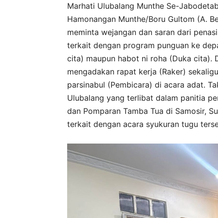
Marhati Ulubalang Munthe Se-Jabodetabe
Hamonangan Munthe/Boru Gultom (A. Ben
meminta wejangan dan saran dari penasi
terkait dengan program punguan ke depan
cita) maupun habot ni roha (Duka cita). 
mengadakan rapat kerja (Raker) sekalig
parsinabul (Pembicara) di acara adat. Ta
Ulubalang yang terlibat dalam paniti
dan Pomparan Tamba Tua di Samosir, Sum
terkait dengan acara syukuran tugu terse