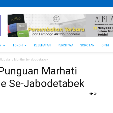
N
TOKOH
KESEHATAN
PERISTIWA
SOROTAN
OPINI
Ulubalang Munthe Se-Jabodetabek
Punguan Marhati
he Se-Jabodetabek
24