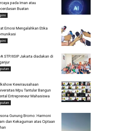
rcaya pada Iman atau
cerdasan Buatan
pini
at Emosi Mengalahkan Etika
munikasi
pini
A STP/IISIP Jakarta diadakan di
ganjur
iputan
lkshow Kewirausahaan
iversitas Mpu Tantular Bangun
ntal Entrepreneur Mahasiswa
iputan
sona Gunung Bromo: Harmoni
am dan Kekaguman atas Ciptaan
han