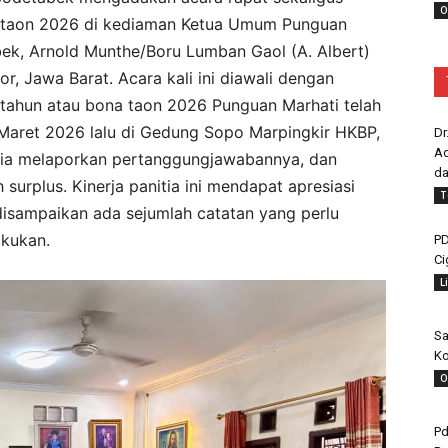
O
a taon 2026 di kediaman Ketua Umum Punguan
ek, Arnold Munthe/Boru Lumban Gaol (A. Albert)
r, Jawa Barat. Acara kali ini diawali dengan
 tahun atau bona taon 2026 Punguan Marhati telah
 Maret 2026 lalu di Gedung Sopo Marpingkir HKBP,
Dr
Ad
anitia melaporkan pertanggungjawabannya, dan
da
surplus. Kinerja panitia ini mendapat apresiasi
T
disampaikan ada sejumlah catatan yang perlu
akukan.
PD
Ci
L
Sa
Ko
O
Pd