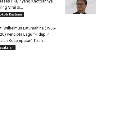
aeses HKBP yang Khotbahnya
ring Viral di...
okoh Kristiani
t. Wilhelmus Latumahina (1955-
20) Pencipta Lagu “Hidup ini
alah Kesempatan” Telah...
esaksian