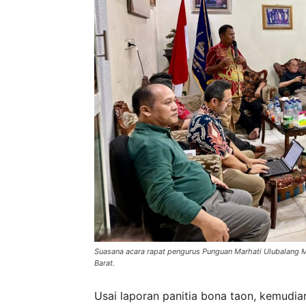
Suasana acara rapat pengurus Punguan Marhati Ulubalang 
Barat.
Usai laporan panitia bona taon, kemud