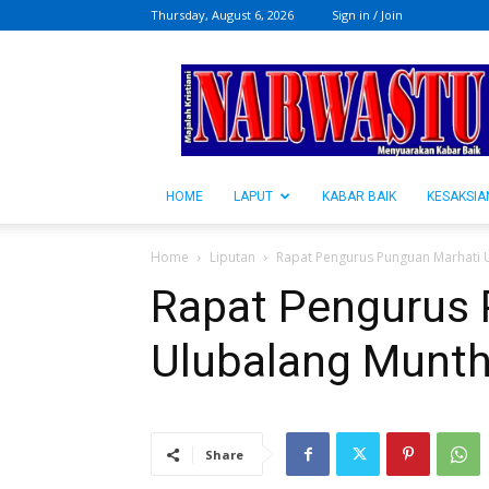
Thursday, August 6, 2026
Sign in / Join
NARWASTU.ID
HOME
LAPUT
KABAR BAIK
KESAKSIA
Home
Liputan
Rapat Pengurus Punguan Marhati 
Rapat Pengurus 
Ulubalang Munt
Share