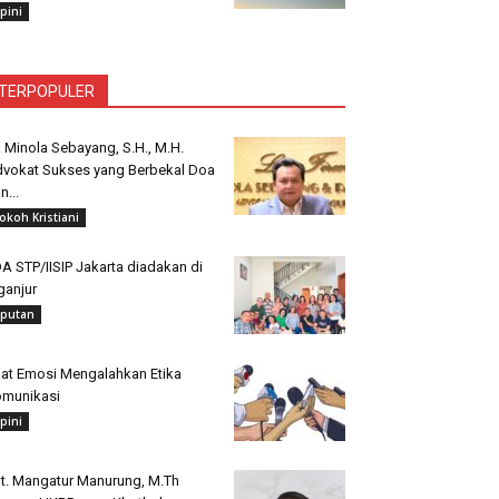
pini
TERPOPULER
. Minola Sebayang, S.H., M.H.
vokat Sukses yang Berbekal Doa
n...
okoh Kristiani
A STP/IISIP Jakarta diadakan di
ganjur
iputan
at Emosi Mengalahkan Etika
munikasi
pini
t. Mangatur Manurung, M.Th