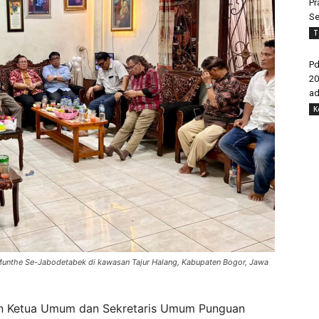
Pr
Se
T
Pd
20
ad
K
Munthe Se-Jabodetabek di kawasan Tajur Halang, Kabupaten Bogor, Jawa
ian Ketua Umum dan Sekretaris Umum Punguan