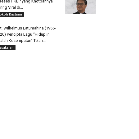
aeses HKBP yang Khotbahnya
ring Viral di...
okoh Kristiani
t. Wilhelmus Latumahina (1955-
20) Pencipta Lagu “Hidup ini
alah Kesempatan” Telah...
esaksian