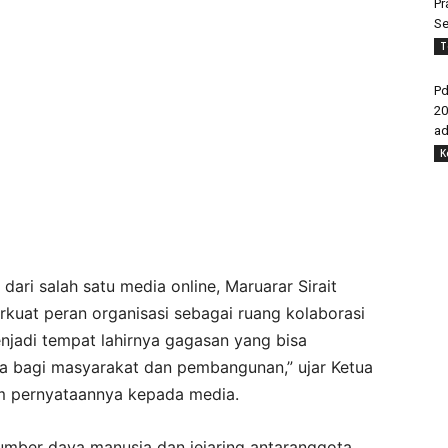
Pr
Se
T
Pd
20
ad
K
r dari salah satu media online, Maruarar Sirait
at peran organisasi sebagai ruang kolaborasi
menjadi tempat lahirnya gagasan yang bisa
ata bagi masyarakat dan pembangunan,” ujar Ketua
m pernyataannya kepada media.
umber daya manusia dan jejaring antaranggota