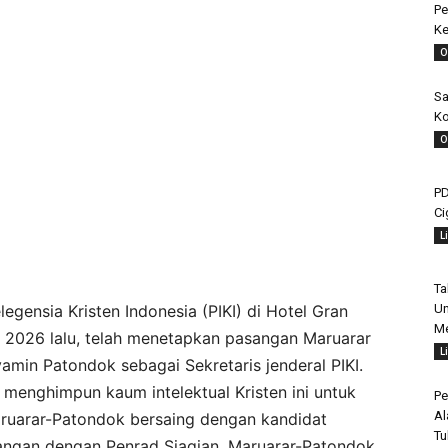
Pe
Ke
O
Sa
Ko
O
PD
Ci
L
Ta
Un
legensia Kristen Indonesia (PIKI) di Hotel Gran
Me
i 2026 lalu, telah menetapkan pasangan Maruarar
L
amin Patondok sebagai Sekretaris jenderal PIKI.
enghimpun kaum intelektual Kristen ini untuk
Pe
Al
aruarar-Patondok bersaing dengan kandidat
Tu
angan dengan Penrad Siagian. Maruarar-Patondok