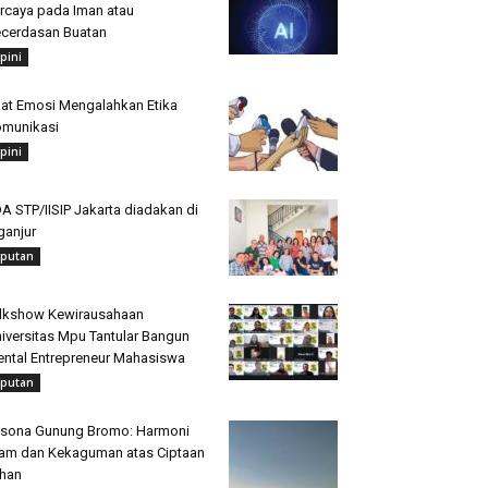
rcaya pada Iman atau
cerdasan Buatan
pini
at Emosi Mengalahkan Etika
munikasi
pini
A STP/IISIP Jakarta diadakan di
ganjur
iputan
lkshow Kewirausahaan
iversitas Mpu Tantular Bangun
ntal Entrepreneur Mahasiswa
iputan
sona Gunung Bromo: Harmoni
am dan Kekaguman atas Ciptaan
han