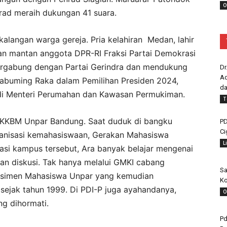
O
rad meraih dukungan 41 suara.
 kalangan warga gereja. Pria kelahiran Medan, lahir
dan mantan anggota DPR-RI Fraksi Partai Demokrasi
bergabung dengan Partai Gerindra dan mendukung
Dr
Ad
abuming Raka dalam Pemilihan Presiden 2024,
da
jadi Menteri Perumahan dan Kawasan Permukiman.
T
 KKBM Unpar Bandung. Saat duduk di bangku
PD
Ci
organisasi kemahasiswaan, Gerakan Mahasiswa
L
isasi kampus tersebut, Ara banyak belajar mengenai
dan diskusi. Tak hanya melalui GMKI cabang
Sa
esimen Mahasiswa Unpar yang kemudian
Ko
sejak tahun 1999. Di PDI-P juga ayahandanya,
O
ng dihormati.
Pd