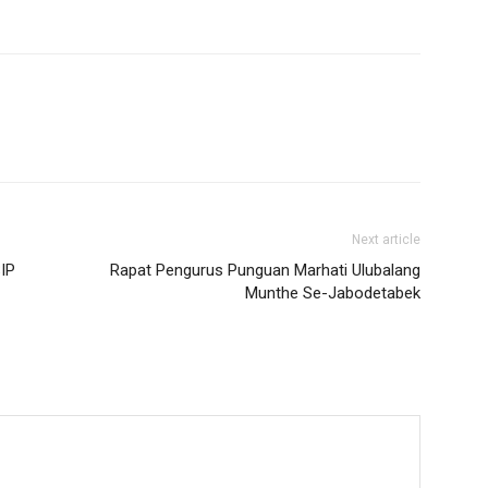
Next article
SIP
Rapat Pengurus Punguan Marhati Ulubalang
Munthe Se-Jabodetabek