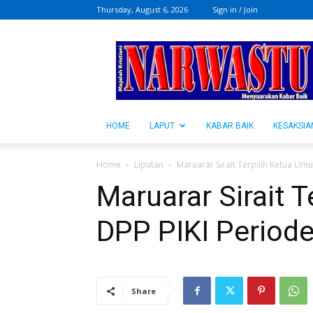
Thursday, August 6, 2026
Sign in / Join
NARWASTU.ID
HOME
LAPUT
KABAR BAIK
KESAKSIA
Home
Liputan
Maruarar Sirait Terpilih Ketua Um
Maruarar Sirait 
DPP PIKI Period
Share