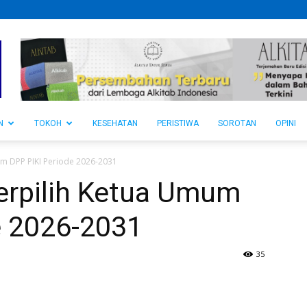
N
TOKOH
KESEHATAN
PERISTIWA
SOROTAN
OPINI
um DPP PIKI Periode 2026-2031
Terpilih Ketua Umum
e 2026-2031
35