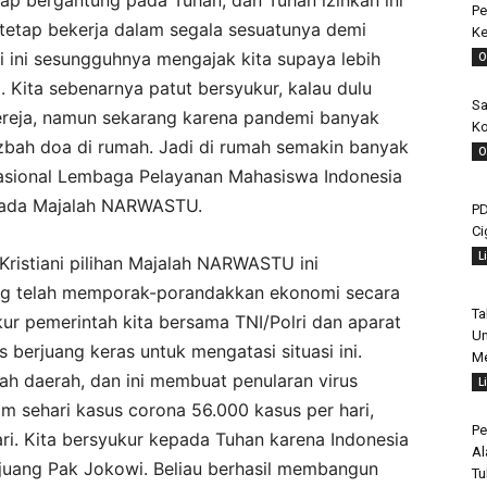
tap bergantung pada Tuhan, dan Tuhan izinkan ini
Pe
 tetap bekerja dalam segala sesuatunya demi
Ke
ini sesungguhnya mengajak kita supaya lebih
O
p. Kita sebenarnya patut bersyukur, kalau dulu
Sa
ereja, namun sekarang karena pandemi banyak
Ko
ah doa di rumah. Jadi di rumah semakin banyak
O
 Nasional Lembaga Pelayanan Mahasiswa Indonesia
epada Majalah NARWASTU.
PD
Ci
L
ristiani pilihan Majalah NARWASTU ini
g telah memporak-porandakkan ekonomi secara
Ta
kur pemerintah kita bersama TNI/Polri dan aparat
Un
s berjuang keras untuk mengatasi situasi ini.
Me
ah daerah, dan ini membuat penularan virus
L
am sehari kasus corona 56.000 kasus per hari,
Pe
ri. Kita bersyukur kepada Tuhan karena Indonesia
Al
juang Pak Jokowi. Beliau berhasil membangun
Tu