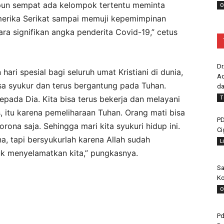
ipun sempat ada kelompok tertentu meminta
O
merika Serikat sampai memuji kepemimpinan
ra signifikan angka penderita Covid-19,” cetus
Dr
ri spesial bagi seluruh umat Kristiani di dunia,
Ad
asa syukur dan terus bergantung pada Tuhan.
da
T
pada Dia. Kita bisa terus bekerja dan melayani
, itu karena pemeliharaan Tuhan. Orang mati bisa
PD
rona saja. Sehingga mari kita syukuri hidup ini.
Ci
a, tapi bersyukurlah karena Allah sudah
L
 menyelamatkan kita,” pungkasnya.
Sa
Ko
O
Pd