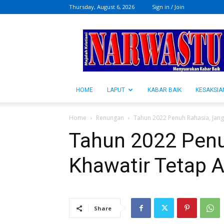
Thursday, August 6, 2026
Sign in / Join
NARWASTU.ID
HOME
LAPUT
KABAR BAIK
KESAKSIA
Home
Renungan
Tahun 2022 Penuh Rahasia, Jan
Tahun 2022 Penu
Khawatir Tetap 
Share