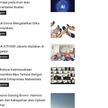
rcaya pada Iman atau
cerdasan Buatan
pini
at Emosi Mengalahkan Etika
munikasi
pini
A STP/IISIP Jakarta diadakan di
ganjur
iputan
lkshow Kewirausahaan
iversitas Mpu Tantular Bangun
ntal Entrepreneur Mahasiswa
iputan
sona Gunung Bromo: Harmoni
am dan Kekaguman atas Ciptaan
han