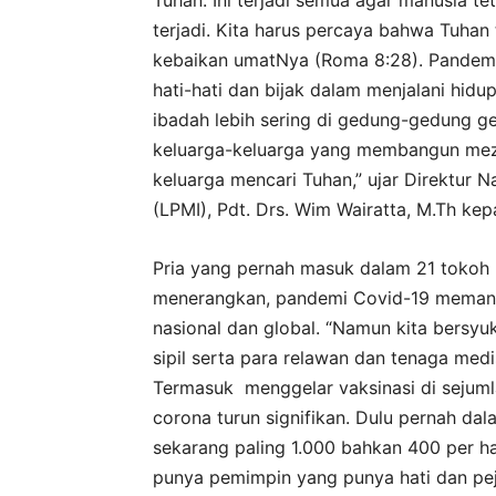
Tuhan. Ini terjadi semua agar manusia te
terjadi. Kita harus percaya bahwa Tuhan
kebaikan umatNya (Roma 8:28). Pandemi 
hati-hati dan bijak dalam menjalani hidu
ibadah lebih sering di gedung-gedung g
keluarga-keluarga yang membangun mezb
keluarga mencari Tuhan,” ujar Direktur
(LPMI), Pdt. Drs. Wim Wairatta, M.Th k
Pria yang pernah masuk dalam 21 tokoh K
menerangkan, pandemi Covid-19 meman
nasional dan global. “Namun kita bersyu
sipil serta para relawan dan tenaga medi
Termasuk menggelar vaksinasi di sejuml
corona turun signifikan. Dulu pernah dal
sekarang paling 1.000 bahkan 400 per ha
punya pemimpin yang punya hati dan pe