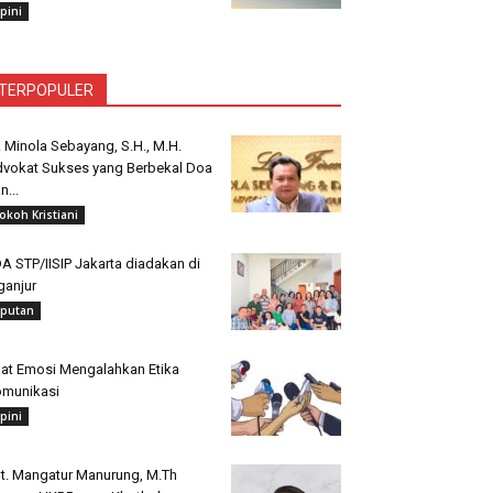
pini
TERPOPULER
. Minola Sebayang, S.H., M.H.
vokat Sukses yang Berbekal Doa
n...
okoh Kristiani
A STP/IISIP Jakarta diadakan di
ganjur
iputan
at Emosi Mengalahkan Etika
munikasi
pini
t. Mangatur Manurung, M.Th