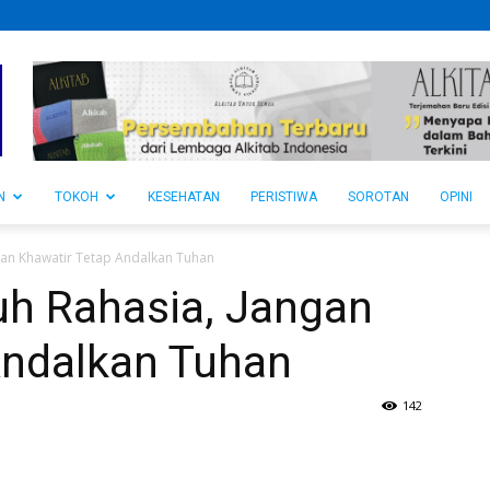
N
TOKOH
KESEHATAN
PERISTIWA
SOROTAN
OPINI
gan Khawatir Tetap Andalkan Tuhan
h Rahasia, Jangan
Andalkan Tuhan
142