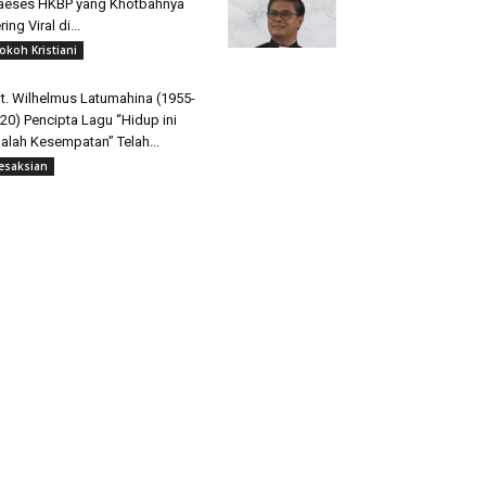
aeses HKBP yang Khotbahnya
ring Viral di...
okoh Kristiani
t. Wilhelmus Latumahina (1955-
20) Pencipta Lagu “Hidup ini
alah Kesempatan” Telah...
esaksian