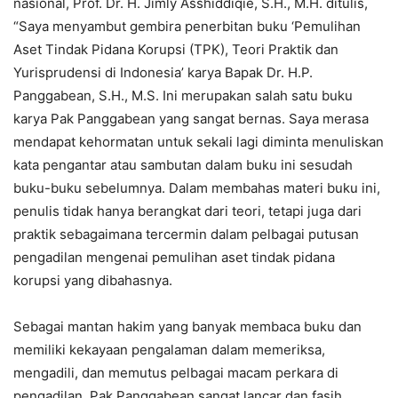
nasional, Prof. Dr. H. Jimly Asshiddiqie, S.H., M.H. ditulis,
“Saya menyambut gembira penerbitan buku ‘Pemulihan
Aset Tindak Pidana Korupsi (TPK), Teori Praktik dan
Yurisprudensi di Indonesia’ karya Bapak Dr. H.P.
Panggabean, S.H., M.S. Ini merupakan salah satu buku
karya Pak Panggabean yang sangat bernas. Saya merasa
mendapat kehormatan untuk sekali lagi diminta menuliskan
kata pengantar atau sambutan dalam buku ini sesudah
buku-buku sebelumnya. Dalam membahas materi buku ini,
penulis tidak hanya berangkat dari teori, tetapi juga dari
praktik sebagaimana tercermin dalam pelbagai putusan
pengadilan mengenai pemulihan aset tindak pidana
korupsi yang dibahasnya.
Sebagai mantan hakim yang banyak membaca buku dan
memiliki kekayaan pengalaman dalam memeriksa,
mengadili, dan memutus pelbagai macam perkara di
pengadilan, Pak Panggabean sangat lancar dan fasih