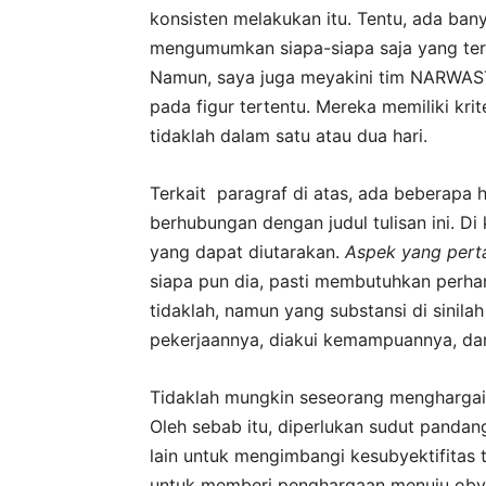
konsisten melakukan itu. Tentu, ada ban
mengumumkan siapa-siapa saja yang terpi
Namun, saya juga meyakini tim NARWAST
pada figur tertentu. Mereka memiliki kri
tidaklah dalam satu atau dua hari.
Terkait paragraf di atas, ada beberapa
berhubungan dengan judul tulisan ini. Di
yang dapat diutarakan.
Aspek yang per
siapa pun dia, pasti membutuhkan perha
tidaklah, namun yang substansi di sinilah
pekerjaannya, diakui kemampuannya, da
Tidaklah mungkin seseorang menghargai di
Oleh sebab itu, diperlukan sudut pandang 
lain untuk mengimbangi kesubyektifitas 
untuk memberi penghargaan menuju obyekt