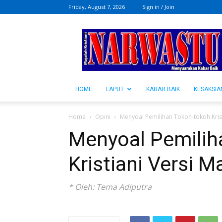
Friday, August 7, 2026
Sign in / Join
NARWASTU.ID
HOME
LAPUT
KABAR BAIK
KESAKSIA
Home
Opini
Menyoal Pemilihan Tokoh-tokoh Kri
Menyoal Pemilih
Kristiani Versi
* Oleh: Tema Adiputra