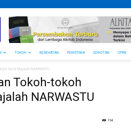
N
TOKOH
KESEHATAN
PERISTIWA
SOROTAN
OPINI
stiani Versi Majalah NARWASTU
an Tokoh-tokoh
 Majalah NARWASTU
154