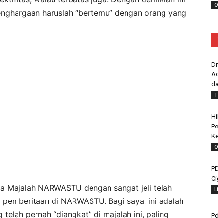
O
nghargaan haruslah “bertemu” dengan orang yang
Dr
Ad
da
T
Hi
Pe
Ke
O
PD
Ci
ola Majalah NARWASTU dengan sangat jeli telah
L
m pemberitaan di NARWASTU. Bagi saya, ini adalah
 telah pernah “diangkat” di majalah ini, paling
Pd