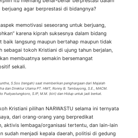
rpilih itu memang benar-benar berprestasi dalam
 berjuang agar berprestasi di bidangnya?
ah aspek memotivasi seseorang untuk berjuang,
okohkan” karena kiprah suksesnya dalam bidang
t baik langsung maupun bertahap maupun tidak
ih sebagai tokoh Kristiani di ujung tahun berjalan,
ng akan membuatnya semakin bersemangat
itif sekali.
the, S.Sos (tengah) saat memberikan penghargaan dari Majalah
ha dan Direktur Utama PT. HMT, Ronny B. Tambayong, S.E., MACM.
 Pudyastungkoro, S.IP, M.M. (kiri) dan Hidup untuk jadi berkat.
oh Kristiani pilihan NARWASTU selama ini ternyata
saya, dari orang-orang yang berpredikat
aktivis lembaga/organisasi tertentu, dan lain-lain
 sudah menjadi kepala daerah, politisi di gedung