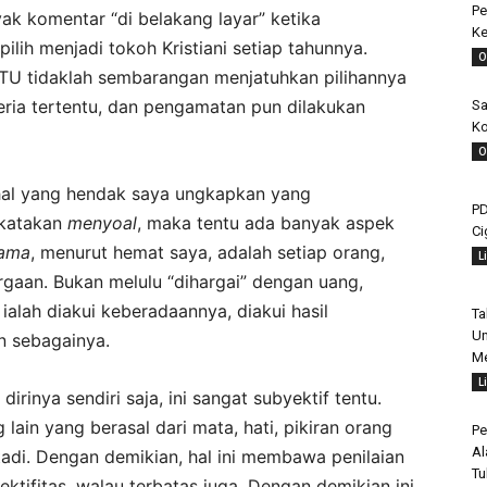
Pe
yak komentar “di belakang layar” ketika
Ke
lih menjadi tokoh Kristiani setiap tahunnya.
O
U tidaklah sembarangan menjatuhkan pilihannya
teria tertentu, dan pengamatan pun dilakukan
Sa
Ko
O
 hal yang hendak saya ungkapkan yang
PD
 katakan
menyoal
, maka tentu ada banyak aspek
Ci
tama
, menurut hemat saya, adalah setiap orang,
L
rgaan. Bukan melulu “dihargai” dengan uang,
 ialah diakui keberadaannya, diakui hasil
Ta
Un
n sebagainya.
Me
L
rinya sendiri saja, ini sangat subyektif tentu.
lain yang berasal dari mata, hati, pikiran orang
Pe
Al
tadi. Dengan demikian, hal ini membawa penilaian
Tu
ifitas, walau terbatas juga. Dengan demikian ini