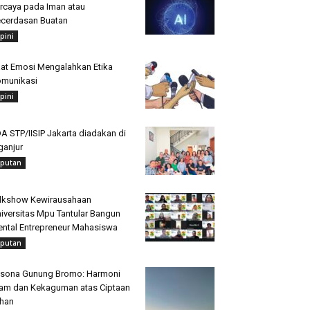
rcaya pada Iman atau
cerdasan Buatan
pini
at Emosi Mengalahkan Etika
munikasi
pini
A STP/IISIP Jakarta diadakan di
ganjur
iputan
lkshow Kewirausahaan
iversitas Mpu Tantular Bangun
ntal Entrepreneur Mahasiswa
iputan
sona Gunung Bromo: Harmoni
am dan Kekaguman atas Ciptaan
han