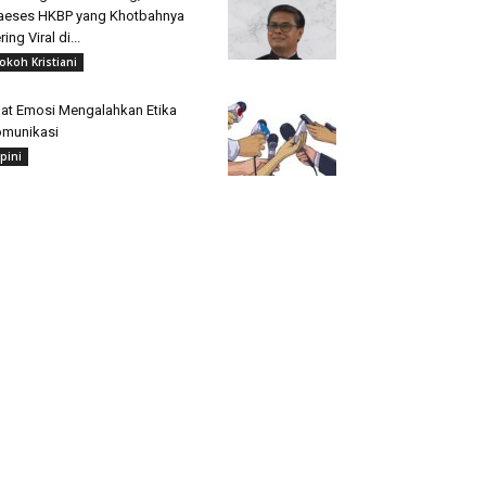
aeses HKBP yang Khotbahnya
ring Viral di...
okoh Kristiani
at Emosi Mengalahkan Etika
munikasi
pini