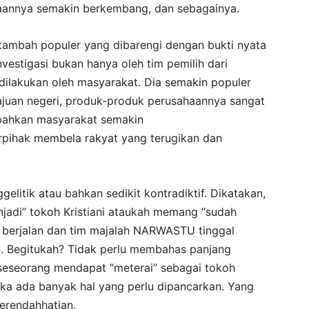
aannya semakin berkembang, dan sebagainya.
n tambah populer yang dibarengi dengan bukti nyata
investigasi bukan hanya oleh tim pemilih dari
dilakukan oleh masyarakat. Dia semakin populer
ajuan negeri, produk-produk perusahaannya sangat
, bahkan masyarakat semakin
pihak membela rakyat yang terugikan dan
gelitik atau bahkan sedikit kontradiktif. Dikatakan,
njadi” tokoh Kristiani ataukah memang “sudah
n berjalan dan tim majalah NARWASTU tinggal
n. Begitukah? Tidak perlu membahas panjang
la seseorang mendapat “meterai” sebagai tokoh
maka ada banyak hal yang perlu dipancarkan. Yang
kerendahhatian.