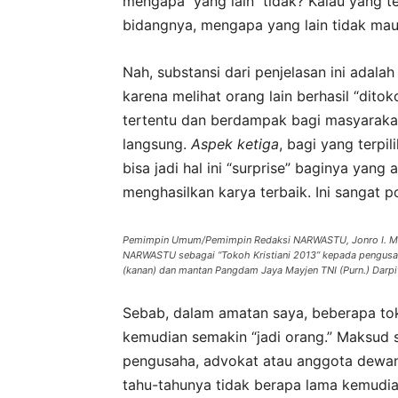
mengapa yang lain tidak? Kalau yang te
bidangnya, mengapa yang lain tidak mau
Nah, substansi dari penjelasan ini adal
karena melihat orang lain berhasil “dit
tertentu dan berdampak bagi masyaraka
langsung.
Aspek ketiga
, bagi yang terpil
bisa jadi hal ini “surprise” baginya ya
menghasilkan karya terbaik. Ini sangat pos
Pemimpin Umum/Pemimpin Redaksi NARWASTU, Jonro I. Mun
NARWASTU sebagai “Tokoh Kristiani 2013” kepada pengusa
(kanan) dan mantan Pangdam Jaya Mayjen TNI (Purn.) Darpito
Sebab, dalam amatan saya, beberapa tok
kemudian semakin “jadi orang.” Maksud 
pengusaha, advokat atau anggota dewan, 
tahu-tahunya tidak berapa lama kemudian