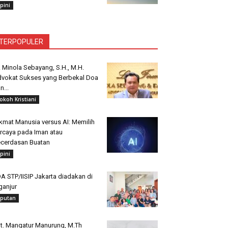
pini
TERPOPULER
. Minola Sebayang, S.H., M.H.
vokat Sukses yang Berbekal Doa
n...
okoh Kristiani
kmat Manusia versus AI: Memilih
rcaya pada Iman atau
cerdasan Buatan
pini
A STP/IISIP Jakarta diadakan di
ganjur
iputan
t. Mangatur Manurung, M.Th