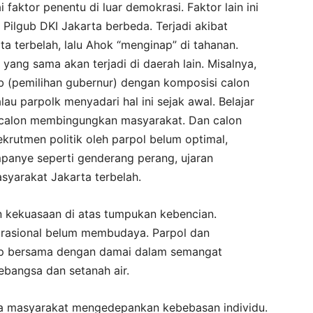
 faktor penentu di luar demokrasi. Faktor lain ini
ilgub DKI Jakarta berbeda. Terjadi akibat
a terbelah, lalu Ahok “menginap” di tahanan.
al yang sama akan terjadi di daerah lain. Misalnya,
gub (pemilihan gubernur) dengan komposisi calon
alau parpolk menyadari hal ini sejak awal. Belajar
n calon membingungkan masyarakat. Dan calon
ekrutmen politik oleh parpol belum optimal,
mpanye seperti genderang perang, ujaran
yarakat Jakarta terbelah.
kekuasaan di atas tumpukan kebencian.
rasional belum membudaya. Parpol dan
up bersama dengan damai dalam semangat
sebangsa dan setanah air.
ga masyarakat mengedepankan kebebasan individu.