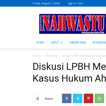
Friday, August 7, 2026
Sign in / Join
NARWASTU.ID
HOME
LAPUT
KABAR BAIK
KESAKSIA
Home
Peristiwa
Diskusi LPBH Membedah Putusa
Diskusi LPBH M
Kasus Hukum A
Share