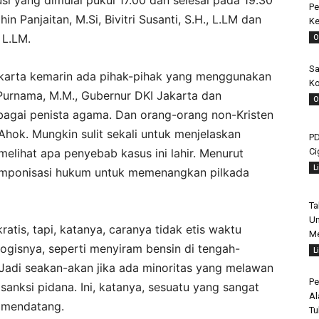
 yang dimulai pukul 17.00 dan selesai pada 19.30
Pe
 Panjaitan, M.Si, Bivitri Susanti, S.H., L.LM dan
Ke
 L.LM.
O
Sa
 Jakarta kemarin ada pihak-pihak yang menggunakan
Ko
 Purnama, M.M., Gubernur DKI Jakarta dan
O
agai penista agama. Dan orang-orang non-Kristen
hok. Mungkin sulit sekali untuk menjelaskan
PD
Ci
elihat apa penyebab kasus ini lahir. Menurut
L
komponisasi hukum untuk memenangkan pilkada
Ta
Un
tis, tapi, katanya, caranya tidak etis waktu
Me
ologisnya, seperti menyiram bensin di tengah-
L
 Jadi seakan-akan jika ada minoritas yang melawan
Pe
sanksi pidana. Ini, katanya, sesuatu yang sangat
Al
a mendatang.
Tu