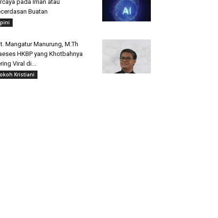
rcaya pada Iman atau
cerdasan Buatan
pini
t. Mangatur Manurung, M.Th
aeses HKBP yang Khotbahnya
ring Viral di...
okoh Kristiani