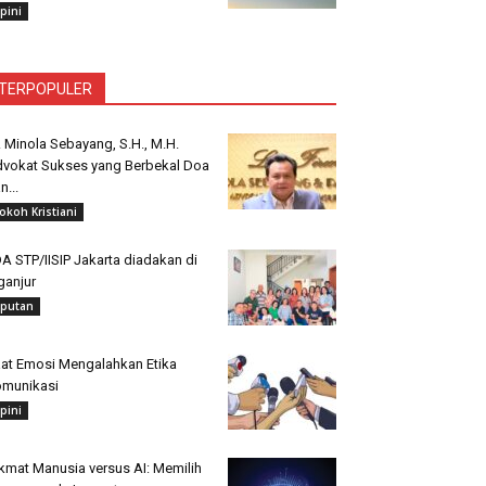
pini
TERPOPULER
. Minola Sebayang, S.H., M.H.
vokat Sukses yang Berbekal Doa
n...
okoh Kristiani
A STP/IISIP Jakarta diadakan di
ganjur
iputan
at Emosi Mengalahkan Etika
munikasi
pini
kmat Manusia versus AI: Memilih