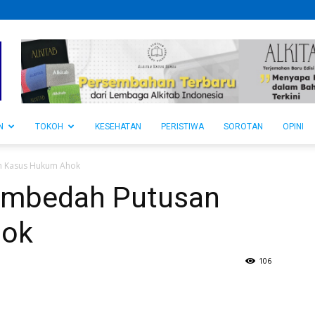
N
TOKOH
KESEHATAN
PERISTIWA
SOROTAN
OPINI
n Kasus Hukum Ahok
embedah Putusan
hok
106