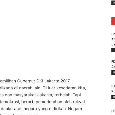
O
Dr
Ad
da
T
PD
Ci
L
emilihan Gubernur DKI Jakarta 2017
Sa
kada di daerah lain. Di luar kesadaran kita,
Ko
ses dan masyarakat Jakarta, terbelah. Tapi
O
emokrasi, berarti pemerintahan oleh rakyat.
daulat atas negara yang didirikan. Negara
Hi