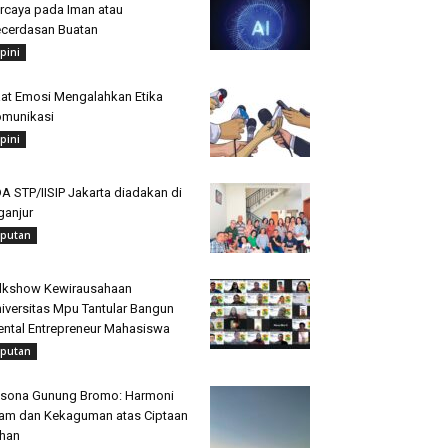
rcaya pada Iman atau
cerdasan Buatan
pini
at Emosi Mengalahkan Etika
munikasi
pini
A STP/IISIP Jakarta diadakan di
ganjur
iputan
lkshow Kewirausahaan
iversitas Mpu Tantular Bangun
ntal Entrepreneur Mahasiswa
iputan
sona Gunung Bromo: Harmoni
am dan Kekaguman atas Ciptaan
han