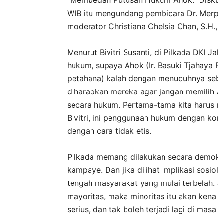
“Membedah Putusan Hukum Ahok.” Diskusi
WIB itu mengundang pembicara Dr. Merphin
moderator Christiana Chelsia Chan, S.H.,
Menurut Bivitri Susanti, di Pilkada DKI
hukum, supaya Ahok (Ir. Basuki Tjahaya
petahana) kalah dengan menuduhnya seb
diharapkan mereka agar jangan memilih A
secara hukum. Pertama-tama kita harus m
Bivitri, ini penggunaan hukum dengan 
dengan cara tidak etis.
Pilkada memang dilakukan secara demokra
kampaye. Dan jika dilihat implikasi sosi
tengah masyarakat yang mulai terbelah.
mayoritas, maka minoritas itu akan kena 
serius, dan tak boleh terjadi lagi di mas